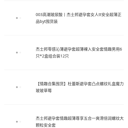
003高潮玻尿酸丨杰士邦避孕套女人tt安全超薄正
品byt囤货装
杰士邦零感沁薄避孕套超薄裸入安全套情趣男用6
只*2盒组合装12只
【情趣合集囤货】杜蕾斯避孕套凸点螺纹礼盒魔力
玻玻草莓
杰士邦避孕套情趣超薄尊享五合一爽滑倍润螺纹大
颗粒安全套