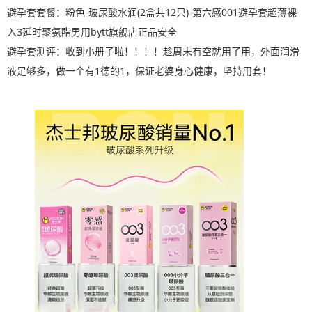
避孕套套餐：粉色-玻尿酸水润(2盒共12只)-第六感001避孕套超薄裸
入3延时聚氨酯男用bytt旗舰店正品安全
避孕套测评：收到小册子啦！！！！趁周末有空就用了用，外面润滑
液足够多，做一个有1德的1，保证老婆身心健康，坚持用套！