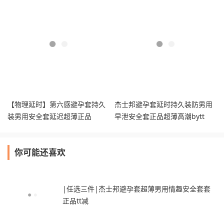
【物理延时】第六感避孕套持久
杰士邦避孕套延时持久装防男用
装男用安全套延迟超薄正品
早泄安全套正品超薄高潮bytt
你可能还喜欢
|任选三件|杰士邦避孕套超薄男用情趣安全套套
正品tt减