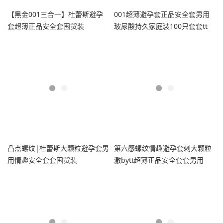
【黑金001三合一】杜蕾斯避孕
001超薄避孕套正品安全套男用
套超薄正品安全套囤货装
玻尿酸持久家庭装100只套套tt
凸点螺纹|杜蕾斯大颗粒避孕套男
第六感螺纹情趣避孕套刺大颗粒
用情趣安全套套囤货装
激bytt超薄正品安全套套男用