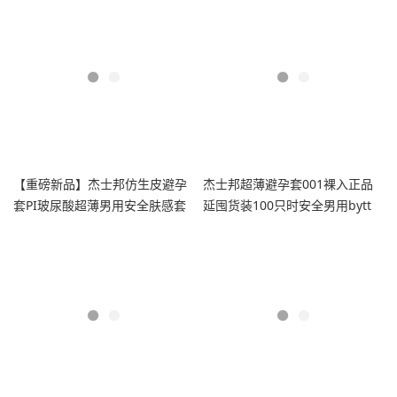
【重磅新品】杰士邦仿生皮避孕
杰士邦超薄避孕套001裸入正品
套PI玻尿酸超薄男用安全肤感套
延囤货装100只时安全男用bytt
套tt