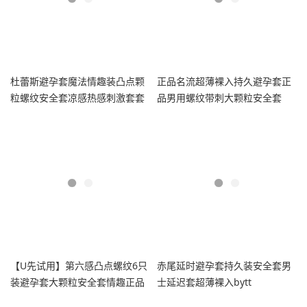
杜蕾斯避孕套魔法情趣装凸点颗
正品名流超薄裸入持久避孕套正
粒螺纹安全套凉感热感刺激套套
品男用螺纹带刺大颗粒安全套
tt
【U先试用】第六感凸点螺纹6只
赤尾延时避孕套持久装安全套男
装避孕套大颗粒安全套情趣正品
士延迟套超薄裸入bytt
byt