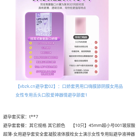
【vbzk.cn避孕套02】：口娇套男用口嗨膜舔阴膜女用品
女性专用舌头口胶爱神器情避孕舔套1
避孕套买家：t**7
避孕套套餐：其它规格 其它颜色 【10只】45mm超小号001玻尿酸
超薄-女用避孕套安全套凝胶液体膜栓女士演示女性专用贴避孕液神器