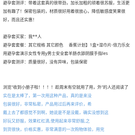
避孕套测评：带着这套真的很带劲，加长加粗的顽着很苏服，生活更
加有趣了！保密包装的，材质很好用着很放心，降低敏感度笑果很
好，而且还实惠！
避孕套买家：我**人
避孕套套餐：其它规格 其它颜色 香蕉计划】1盒+湿巾片-倍力乐女
用避孕套演示女性专用y男士安全套羊肠衣舔阴膜手指les
避孕套测评：质量很好，没有异味，包装保密
浏览“收到小册子啦！！！！趁周末有空就用了用，外”的人还阅读了
实在是太棒了，第一次用这种产品，真的是来没
包装很好，非常私密，产品用过后再来评价，希
戴上去了都感觉不到啊，她说是不是没戴，确实没想到这
好玩又舒服，效果杠杠滴,使用起来非常舒服,之
到货很快，价格实惠，非常满意的一次购物体验，用完