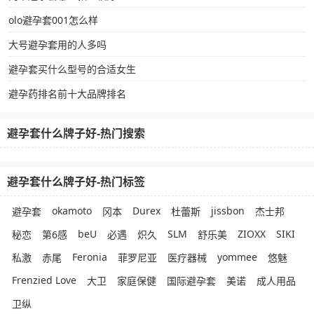
olo避孕套001怎么样
大号避孕套用的人多吗
避孕套买什么型号的合适女生
避孕药排名前十大品牌排名
避孕套什么牌子好-热门搜索
避孕套什么牌子好-热门标签
okamoto
Durex
jissbon
避孕套
冈本
杜蕾斯
杰士邦
beU
SLM
ZIOXX
SIKI
秘恋
第6感
必遇
炽久
舒乐美
Feronia
yommee
私激
赤尾
菲罗尼亚
医疗器械
悠魅
Frenzied Love
大卫
家庭保健
国际避孕套
美诺
成人用品
卫纵