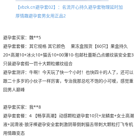
【vbzk.cn避孕套02】：名流开心持久避孕套物理延时加
厚情趣避孕套男女用正品2
避孕套买家：魏**5
避孕套套餐：其它规格 其它颜色 果冻盒囤货【60只】果盒持久
20+高潮10+冰火10+猫舌10+00薄10-包邮杜蕾斯凸点螺纹装安全套3
只装避孕套假一罚十大颗粒螺纹组合
避孕套测评：牛啊！今天玩了快一个小时！也快四十的人了，还可以
跟二十多岁的小伙子一样厉害，专治我那总吃不饱的小可嗳，感觉重
回男人巅峰
避孕套买家：我**8
避孕套套餐：4 【畅享高潮】动感颗粒避孕套10只+龙鳞套+女士高潮
液+润滑液-狼牙棒避孕安全套刺激阴蒂倒刺猫舌带刺大颗粒打飞专机
用情趣变态