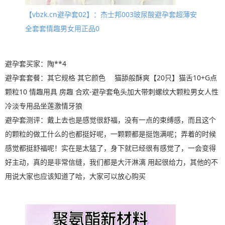
【vbzk.cn避孕套02】：杰士邦003玻尿酸避孕套超薄安
全套套情趣男女用正品0
避孕套买家：陶**4
避孕套套餐：其它规格 其它颜色 猫舔般酥爽【20只】猫舌10+G点
颗粒10 情趣用具 房趣 合欢-避孕套龟头加大带刺螺纹大颗粒男女人性
冷淡专用品坐莲激情牙狼
避孕套测评：戴上去也是感觉很舒福，没有一点的束缚感，而且这个
的颗粒的做工什么的也都挺好呢，一颗颗都是挺饱满呢；弄着的时候
感觉都挺舒福呢！实在是太猛了，身下就已经很有感觉了，一会变得
好主动，真的是非常信缝，我们都是大汗淋漓 用起很给力，其他的不
用说大家也应该知道了哈，大家可以放心购买