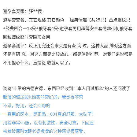
避孕套买家：狂**民
避孕套套餐：其它规格 其它颜色 经典情趣【共25只】凸点螺纹只
+经典四合一18只+狼牙套4只-避孕套男用超薄安全套情趣带刺狼牙套
颗粒螺纹延时套隐形女用
避孕套测评：反正用完还会来买是有查 询 过，这种大品 牌对这方面
还是有研 究，对这方面是比较放心。都是值得推荐。对我们来说都是
不用担心什么，直接签 收就可以了。
浏览“非常的古德古德，东西已经收到！本人用过那么”的人还阅读了
超薄的玻尿酸tt确实非常好的，我觉得非常
不错，好用，还会回购的
一直用的冈本，是正品，001真的舒服，太贴了！
用着非常sh服，没有刺激性，安全可靠，下回还
带着玻尿酸tt跟老婆嗳嗳的这种感覺很享受，