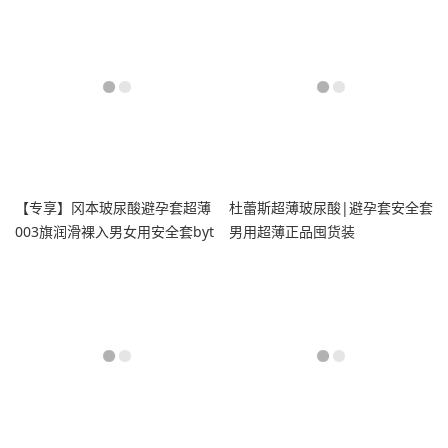
【专享】冈本玻尿酸避孕套超薄
杜蕾斯超薄玻尿酸|避孕套安全套
003旗润滑裸入男女用安全套byt
男用超薄正品囤货装