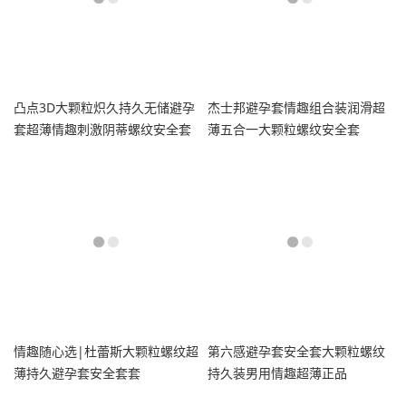
凸点3D大颗粒炽久持久无储避孕
杰士邦避孕套情趣组合装润滑超
套超薄情趣刺激阴蒂螺纹安全套
薄五合一大颗粒螺纹安全套
水润
情趣随心选|杜蕾斯大颗粒螺纹超
第六感避孕套安全套大颗粒螺纹
薄持久避孕套安全套套
持久装男用情趣超薄正品