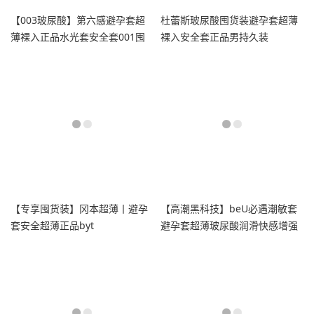
【003玻尿酸】第六感避孕套超
杜蕾斯玻尿酸囤货装避孕套超薄
薄裸入正品水光套安全套001囤
裸入安全套正品男持久装
货装tt
【专享囤货装】冈本超薄丨避孕
【高潮黑科技】beU必遇潮敏套
套安全超薄正品byt
避孕套超薄玻尿酸润滑快感增强
高潮