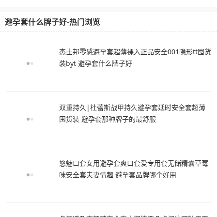
避孕套什么牌子好-热门浏览
杰士邦零感避孕套超薄裸入正品安全001隐形tt囤货
装byt 避孕套什么牌子好
双重持久|杜蕾斯战甲持久避孕套延时安全套超薄
囤货装 避孕套那种牌子的最舒服
悠魅口套女用避孕套爽口套爱专用套无储精囊草莓
味安全套夫妻情趣 避孕套品牌哪个好用