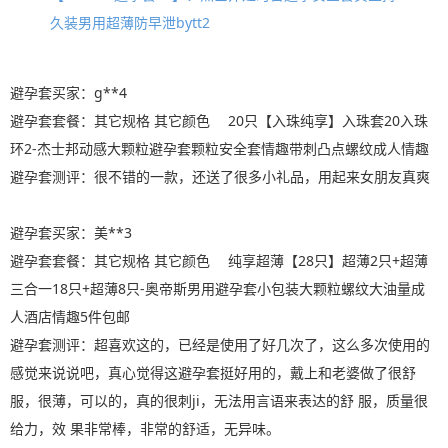
久装男用超薄防早泄bytt2
避孕套买家：g**4
避孕套套餐：其它规格 其它颜色 20只【入珠纯享】入珠套20入珠
环2-杰士邦动感大颗粒避孕套颗粒安全套情趣带刺凸点螺纹成人情趣
避孕套测评：很不错的一款，还送了很多小礼品，用起来女朋友真爽
避孕套买家：美**3
避孕套套餐：其它规格 其它颜色 纯享超薄【28只】超薄2只+超薄
三合一18只+超薄8只-奥帝斯男用避孕套小包装大颗粒螺纹大油量成
人酒店情趣5件包邮
避孕套测评：超喜欢这的，已经是使用了好几次了，这么多次使用的
感觉来说说吧，真心觉得这避孕套挺好用的，戴上和老婆做了很舒
服，很薄，可以的，真的很刺ji，无法用言语来表达的舒 服，质量很
给力，效 果非常棒，非常的舒适，无异味。