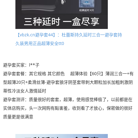
【vbzk.cn避孕套44】：杜蕾斯持久延时三合一避孕套持
久装男用正品超薄安全tt0
避孕套买家：l**子
避孕套套餐：其它规格 其它颜色 超薄体验【60只】薄润三合一+有
型超薄20只+柔滑丝薄-避孕套狼牙阴茎套带刺大颗粒加长加粗刺激阴
蒂性冷淡女人激情延时
避孕套测评：质量很好的套套，超薄，使用感觉棒极了，以前都是在
实体店购买，头一次网购有點害羞，收到看了才放心，保密做的很好
质量更是很满意