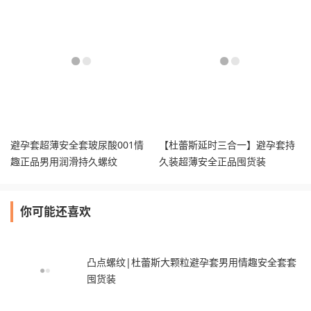
避孕套超薄安全套玻尿酸001情
【杜蕾斯延时三合一】避孕套持
趣正品男用润滑持久螺纹
久装超薄安全正品囤货装
你可能还喜欢
凸点螺纹|杜蕾斯大颗粒避孕套男用情趣安全套套
囤货装