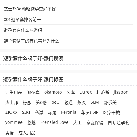
杰士邦3d颗粒避孕套好不好
001避孕套排名前十
避孕套有什么味道吗
避孕套便宜的有危害吗为什么
避孕套什么牌子好-热门搜索
避孕套什么牌子好-热门标签
okamoto
Durex
jissbon
计生用品
避孕套
冈本
杜蕾斯
beU
SLM
杰士邦
秘恋
第6感
必遇
炽久
舒乐美
ZIOXX
SIKI
Feronia
私激
赤尾
菲罗尼亚
医疗器械
yommee
Frenzied Love
悠魅
大卫
家庭保健
国际避孕套
美诺
成人用品