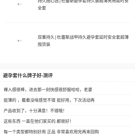
持久随心选|杜蕾斯避孕套持久装超薄男用延时安
全套
双重持久|杜蕾斯战甲持久避孕套延时安全套超薄
囤货装
避孕套什么牌子好-测评
裸入感很棒，进去那一刻快感很舒服哈哈，老婆
挺薄的 ，戴着没啥感觉不错 挺好用，下次活动再
产品收到了，十分满意！不错哦！
这些东西 一直在他们家买的.都很好！
每一个类型都特别好用 正品 非常喜欢用完再来回购