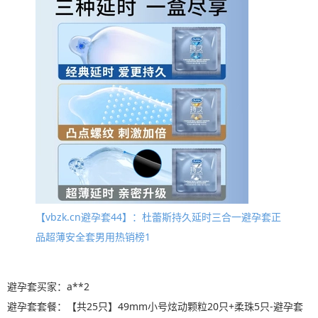
【vbzk.cn避孕套44】：杜蕾斯持久延时三合一避孕套正
品超薄安全套男用热销榜1
避孕套买家：a**2
避孕套套餐：【共25只】49mm小号炫动颗粒20只+柔珠5只-避孕套