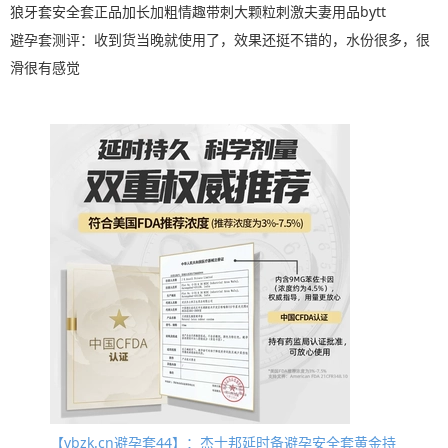
狼牙套安全套正品加长加粗情趣带刺大颗粒刺激夫妻用品bytt
避孕套测评：收到货当晚就使用了，效果还挺不错的，水份很多，很
滑很有感觉
【vbzk.cn避孕套44】：杰士邦延时备避孕安全套黄金持