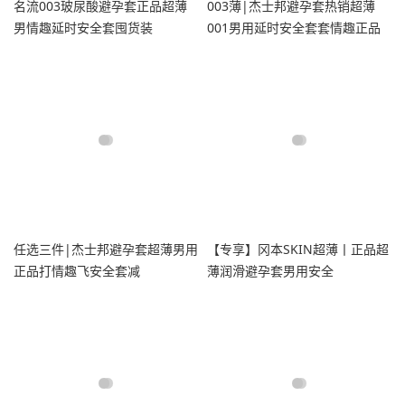
名流003玻尿酸避孕套正品超薄
003薄|杰士邦避孕套热销超薄
男情趣延时安全套囤货装
001男用延时安全套套情趣正品
囤货byt
任选三件|杰士邦避孕套超薄男用
【专享】冈本SKIN超薄丨正品超
正品打情趣飞安全套减
薄润滑避孕套男用安全