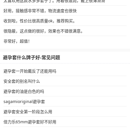
太喜欢用这款水多多套子了。用着很滋润，戴上很薄滑滑
好用，接触感非常不错，物流速度也很快
收到啦，性价比很高质量ok，推荐购买。
很隐蔽，这点做的很好，效果也不错很满意。
非常好，超值！
避孕套什么牌子好-常见问题
避孕套一开始戴反了还能用吗
安全套的别名叫什么
避孕套的油是白色的吗
sagamioriginal避孕套
避孕套安全第一阶段怎么用
倍力乐65mm避孕套好不好用