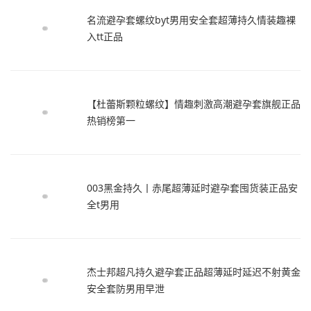
名流避孕套螺纹byt男用安全套超薄持久情装趣裸
入tt正品
【杜蕾斯颗粒螺纹】情趣刺激高潮避孕套旗舰正品
热销榜第一
003黑金持久丨赤尾超薄延时避孕套囤货装正品安
全t男用
杰士邦超凡持久避孕套正品超薄延时延迟不射黄金
安全套防男用早泄