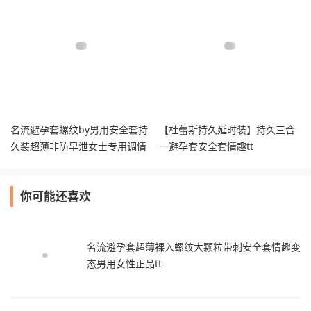
名流避孕套螺纹by男用安全套持
【杜蕾斯持久延时装】持久三合
久装超薄非防早泄女士专用调情
一避孕套安全套情趣tt
趣tt
你可能还喜欢
名流避孕套超薄裸入螺纹大颗粒带刺安全套情趣变
态男用女性正品tt