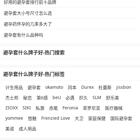
好用的避孕套排行前十品牌
避孕套大小号尺寸怎么选
避孕药怀孕的几率多大了
避孕套有什么品种吗
避孕套什么牌子好-热门搜索
避孕套什么牌子好-热门标签
okamoto
Durex
jissbon
计生用品
避孕套
冈本
杜蕾斯
beU
SLM
杰士邦
秘恋
第6感
必遇
炽久
舒乐美
ZIOXX
SIKI
Feronia
私激
赤尾
菲罗尼亚
医疗器械
yommee
Frenzied Love
悠魅
大卫
家庭保健
国际避孕套
美诺
成人用品