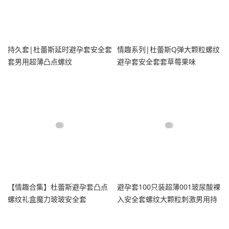
持久套|杜蕾斯延时避孕套安全套
情趣系列|杜蕾斯Q弹大颗粒螺纹
套男用超薄凸点螺纹
避孕套安全套套草莓果味
【情趣合集】杜蕾斯避孕套凸点
避孕套100只装超薄001玻尿酸裸
螺纹礼盒魔力玻玻安全套
入安全套螺纹大颗粒刺激男用持
久tt