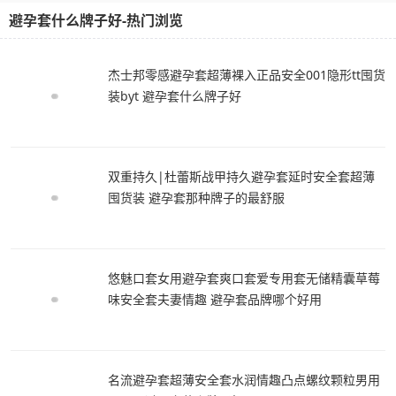
避孕套什么牌子好-热门浏览
杰士邦零感避孕套超薄裸入正品安全001隐形tt囤货
装byt 避孕套什么牌子好
双重持久|杜蕾斯战甲持久避孕套延时安全套超薄
囤货装 避孕套那种牌子的最舒服
悠魅口套女用避孕套爽口套爱专用套无储精囊草莓
味安全套夫妻情趣 避孕套品牌哪个好用
名流避孕套超薄安全套水润情趣凸点螺纹颗粒男用