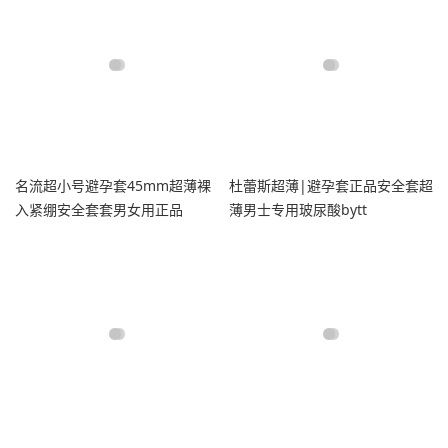
名流超小号避孕套45mm超薄裸
杜蕾斯超薄|避孕套正品安全套超
入紧绷安全套套男女用正品
薄男士专用玻尿酸bytt