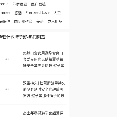
ronia
菲罗尼亚
医疗器械
ommee
Frenzied Love
悠魅
大卫
庭保健
国际避孕套
美诺
成人用品
孕套什么牌子好-热门浏览
悠魅口套女用避孕套爽口
套爱专用套无储精囊草莓
味安全套夫妻情趣 避孕套
什么牌子好
双重持久|杜蕾斯战甲持久
避孕套延时安全套超薄囤
货装 避孕套那种牌子的最
舒服
杰士邦零感避孕套超薄裸