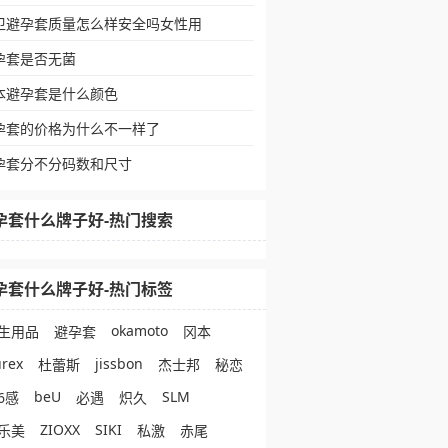
卫避孕套质量怎么样安全吗女性用
孕套是否无菌
本避孕套是什么颜色
孕套的价格为什么不一样了
孕套分不分码数和尺寸
孕套什么牌子好-热门搜索
孕套什么牌子好-热门标签
okamoto
生用品
避孕套
冈本
rex
jissbon
杜蕾斯
杰士邦
秘恋
beU
SLM
6感
必遇
炽久
ZIOXX
SIKI
乐美
私激
赤尾