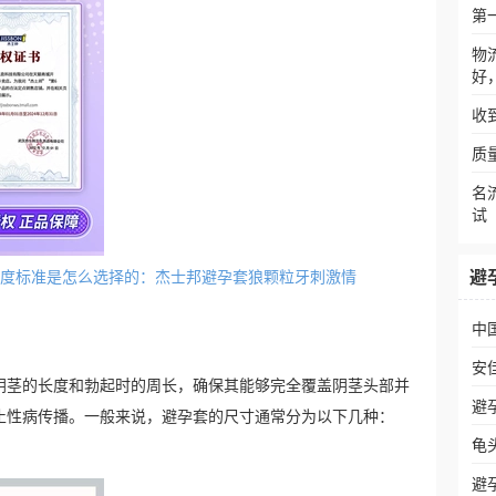
第
物
好
收
质
名
试
避
套的长度标准是怎么选择的：杰士邦避孕套狼颗粒牙刺激情
中
安
阴茎的长度和勃起时的周长，确保其能够完全覆盖阴茎头部并
避
止性病传播。一般来说，避孕套的尺寸通常分为以下几种：
龟
避