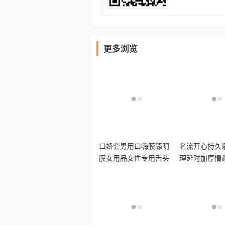
更多浏览
口娇套男用口嗨膜舔阴
名流开心持久
膜女用品女性专用舌头
理延时加厚情
口胶爱神器情避孕舔套
男女用正品