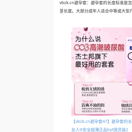
vbzk.cn避孕套：避孕套的长度标准
茎长度。大部分成年人适合中等或大型
【vbzk.cn避孕套47】避孕
女人tt安全超薄正品byt囤货装2