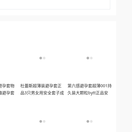
避孕套物
杜蕾斯超薄装避孕套正
第六感避孕套超薄001持
趣避孕套
品3只男女用安全套子成
久装大颗粒bytt正品安
人房事用
全套男士专用