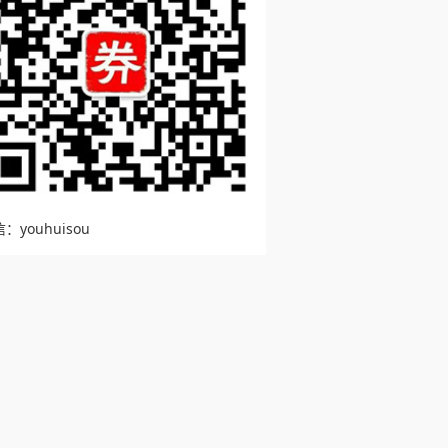
：youhuisou