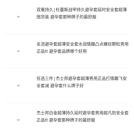
双重持久|杜蕾斯战甲持久避孕套延时安全套超薄
囤货装 避孕套那种牌子的最舒服
名流避孕套超薄安全套水润情趣凸点螺纹颗粒男用
正品tt 避孕套品牌哪个好用
任选三件|杰士邦避孕套超薄男用正品打情趣飞安
全套减 避孕套什么牌子好
杰士邦白金超薄持久延时避孕套男用超凡防安全套
正品tt 避孕套那种牌子的最舒服