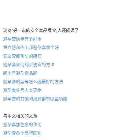
浏览“好一点的安全套品牌”的人还阅读了
避孕套质量有多好用
第六感和杰士邦避孕套哪个好
安全套能预防的疾病
避孕套如何购买便宜的方法
超小号避孕套品牌
避孕套的型号怎么选最好的方法
避孕套外号人类灭绝
避孕套的其他的用途都有哪些功能
与本文相关的文章
避孕套加色素的作用
避孕套各个品牌区别