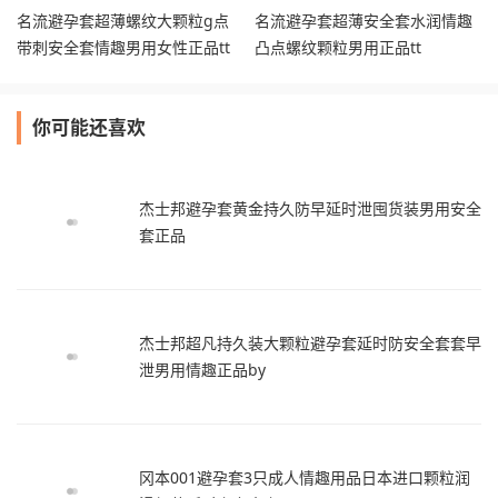
名流避孕套超薄螺纹大颗粒g点
名流避孕套超薄安全套水润情趣
带刺安全套情趣男用女性正品tt
凸点螺纹颗粒男用正品tt
你可能还喜欢
杰士邦避孕套黄金持久防早延时泄囤货装男用安全
套正品
杰士邦超凡持久装大颗粒避孕套延时防安全套套早
泄男用情趣正品by
冈本001避孕套3只成人情趣用品日本进口颗粒润