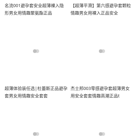
名流001避孕套安全超薄裸入隐
【超薄平滑】第六感避孕套颗粒
形男女用情趣聚氨酯正品
情趣男女用裸入正品安全
超薄体验装任选|杜蕾斯正品避孕
杰士邦003零感避孕套超薄男女
套男女用情趣安全套套
用安全套套情趣高潮正品t