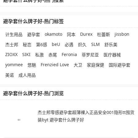
避孕套什么牌子好-热门搜索
避孕套什么牌子好-热门标签
okamoto
Durex
jissbon
计生用品
避孕套
冈本
杜蕾斯
beU
SLM
杰士邦
秘恋
第6感
必遇
炽久
舒乐美
ZIOXX
SIKI
Feronia
私激
赤尾
菲罗尼亚
医疗器械
yommee
Frenzied Love
悠魅
大卫
家庭保健
国际避孕套
美诺
成人用品
避孕套什么牌子好-热门浏览
杰士邦零感避孕套超薄裸入正品安全001隐形tt囤货
装byt 避孕套什么牌子好