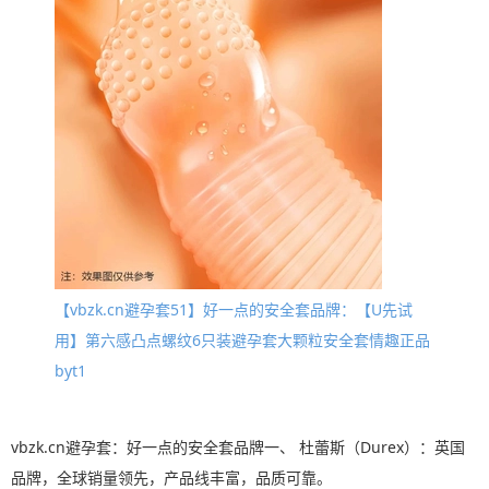
【vbzk.cn避孕套51】好一点的安全套品牌：【U先试
用】第六感凸点螺纹6只装避孕套大颗粒安全套情趣正品
byt1
vbzk.cn避孕套：好一点的安全套品牌一、 杜蕾斯（Durex）：英国
品牌，全球销量领先，产品线丰富，品质可靠。