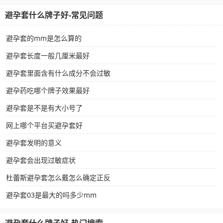
避孕套什么牌子好-常见问题
避孕套的mm是怎么算的
避孕套长度一般几厘米最好
避孕套里面含有什么成分不会过敏
避孕药吃哪个牌子效果最好
避孕套是不是有大小号了
网上哪个平台买避孕套好
避孕套发明的意义
避孕套会出现过敏症状
杜蕾斯避孕套怎么戴怎么确定正反
避孕套03是最大的吗多少mm