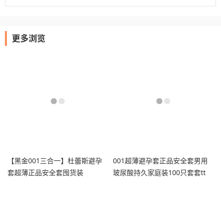
更多浏览
【黑金001三合一】杜蕾斯避孕
001超薄避孕套正品安全套男用
套超薄正品安全套囤货装
玻尿酸持久家庭装100只套套tt