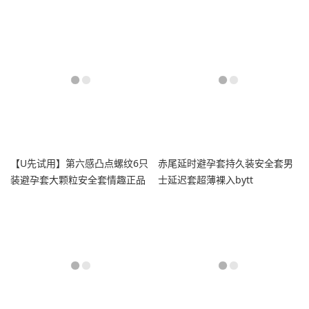
tt
【U先试用】第六感凸点螺纹6只
赤尾延时避孕套持久装安全套男
装避孕套大颗粒安全套情趣正品
士延迟套超薄裸入bytt
byt