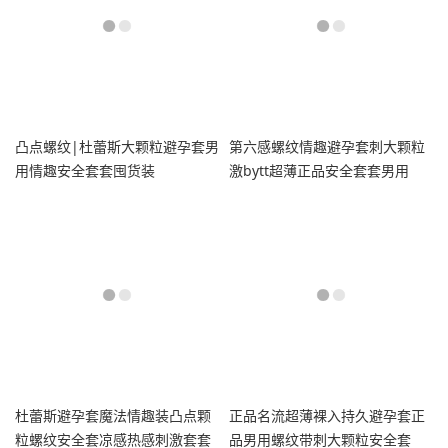
凸点螺纹|杜蕾斯大颗粒避孕套男
第六感螺纹情趣避孕套刺大颗粒
用情趣安全套套囤货装
激bytt超薄正品安全套套男用
杜蕾斯避孕套魔法情趣装凸点颗
正品名流超薄裸入持久避孕套正
粒螺纹安全套凉感热感刺激套套
品男用螺纹带刺大颗粒安全套