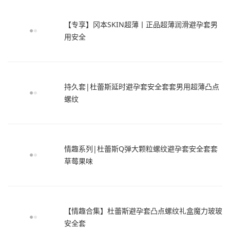
【专享】冈本SKIN超薄丨正品超薄润滑避孕套男
用安全
持久套|杜蕾斯延时避孕套安全套套男用超薄凸点
螺纹
情趣系列|杜蕾斯Q弹大颗粒螺纹避孕套安全套套
草莓果味
【情趣合集】杜蕾斯避孕套凸点螺纹礼盒魔力玻玻
安全套