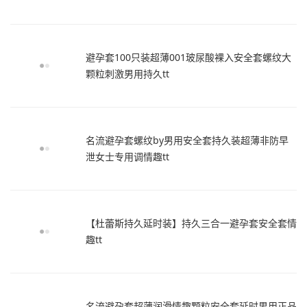
避孕套100只装超薄001玻尿酸裸入安全套螺纹大
颗粒刺激男用持久tt
名流避孕套螺纹by男用安全套持久装超薄非防早
泄女士专用调情趣tt
【杜蕾斯持久延时装】持久三合一避孕套安全套情
趣tt
名流避孕套超薄润滑情趣颗粒安全套延时男用正品