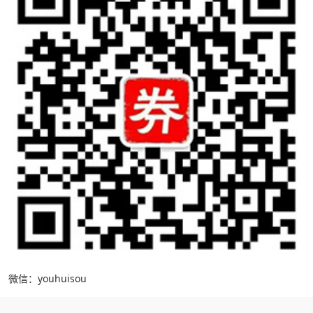
微信：youhuisou