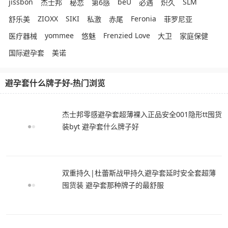
jissbon
beU
SLM
杰士邦
秘恋
第6感
必遇
炽久
ZIOXX
SIKI
Feronia
舒乐美
私激
赤尾
菲罗尼亚
yommee
Frenzied Love
医疗器械
悠魅
大卫
家庭保健
国际避孕套
美诺
避孕套什么牌子好-热门浏览
杰士邦零感避孕套超薄裸入正品安全001隐形tt囤货
装byt 避孕套什么牌子好
双重持久|杜蕾斯战甲持久避孕套延时安全套超薄
囤货装 避孕套那种牌子的最舒服