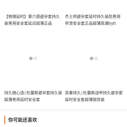
【物理延时】第六感避孕套持久
杰士邦避孕套延时持久装防男用
装男用安全套延迟超薄正品
早泄安全套正品超薄高潮bytt
持久随心选|杜蕾斯避孕套持久装
双重持久|杜蕾斯战甲持久避孕套
超薄男用延时安全套
延时安全套超薄囤货装
你可能还喜欢