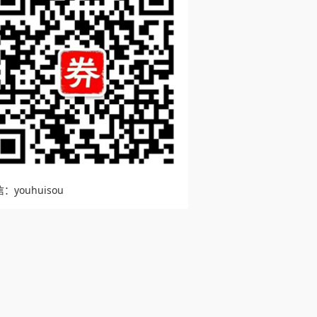
：youhuisou