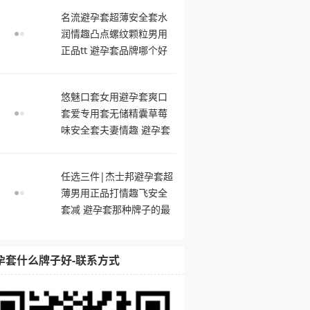
名流避孕套超薄安全套水
润情趣凸点螺纹颗粒男用
正品tt 避孕套品牌哪个好
用
悠魅口套女用避孕套爽口
套爱专用套无储精囊草莓
味安全套夫妻情趣 避孕套
什么牌子好
任选三件|杰士邦避孕套超
薄男用正品打情趣飞安全
套减 避孕套那种牌子的最
舒服
孕套什么牌子好-联系方式