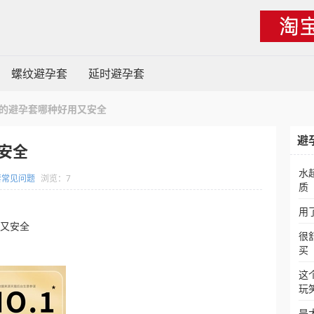
螺纹避孕套
延时避孕套
的避孕套哪种好用又安全
避
安全
水
套常见问题
浏览：7
质
用
用又安全
很
买
这
玩
是