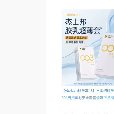
【vbzk.cn避孕套48】日本的
001男用延时安全套套情趣正品囤货