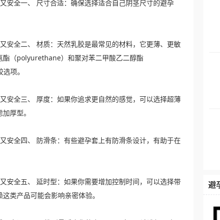
好用又安全一、 尺寸合适：确保选择适合自己阴茎尺寸的避孕
好用又安全二、 材质：天然乳胶是最常见的材料，它更薄、更敏
polyurethane）和聚对苯二甲酸乙二醇酯
非乳胶选项。
好用又安全三、 厚度：如果你追求更自然的感觉，可以选择超薄
虑加厚型。
好用又安全四、 防滑条：有些避孕套上有防滑条设计，有助于在
好用又安全五、 延时型：如果你需要增加控制时间，可以选择带
避
赖这类产品可能会影响亲密体验。