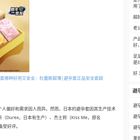
用
超
老
产
好
足
是
好
的避孕套哪种好用又安全：杜蕾斯超薄|避孕套正品安全套超
避
避
个人偏好和需求因人而异。然而，日本的避孕套因其生产技术
避
Durex，日本有生产）、杰士邦（Kiss Me，原名
等都备受好评。
避
苯