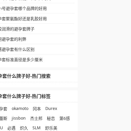
小号避孕套哪个品牌的好用
孕套聚氨酯好还是乳胶好用
较润滑的避孕套牌子
用避孕套的利弊
感避孕套有什么区别
孕套标准直径是多少厘米
孕套什么牌子好-热门搜索
孕套什么牌子好-热门标签
okamoto
Durex
孕套
冈本
jissbon
蕾斯
杰士邦
秘恋
第6感
eU
SLM
必遇
炽久
舒乐美