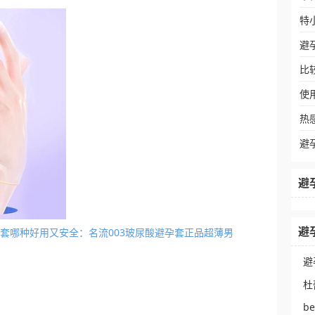
特
避
比
使
热
避
避
避
的避孕套哪种好用又安全：名流003玻尿酸避孕套正品超薄男
避
杜
：
b