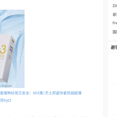
ZI
菲
Fr
国
避
避孕套哪种好用又安全：003薄|杰士邦避孕套热销超薄
byt2