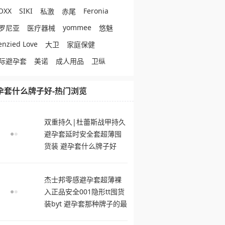
OXX
SIKI
Feronia
私激
赤尾
yommee
罗尼亚
医疗器械
悠魅
enzied Love
大卫
家庭保健
际避孕套
美诺
成人用品
卫纵
孕套什么牌子好-热门浏览
双重持久|杜蕾斯战甲持久
避孕套延时安全套超薄囤
货装 避孕套什么牌子好
杰士邦零感避孕套超薄裸
入正品安全001隐形tt囤货
装byt 避孕套那种牌子的最
舒服