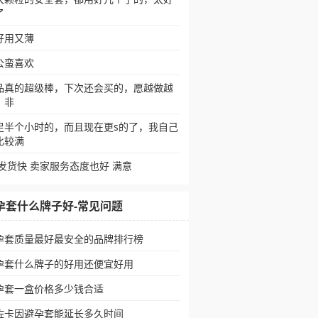
了
好用又薄
公蛮喜欢
品真的超级棒，下次还会买的，愿越做越
，非
足半个小时的，而且现在更s的了，我自己
比较满
 发货快 卖家服务态度也好 满意
孕套什么牌子好-常见问题
孕套质量最好最安全的品牌排行榜
孕套什么牌子的好用还便宜好用
孕套一盒价格多少钱合适
佐卡因避孕套能延长多久时间