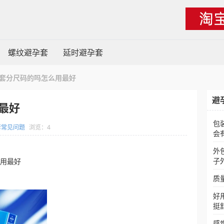
螺纹避孕套
延时避孕套
套分尺码的吗怎么用最好
避
最好
包
套常见问题
浏览：4
会
外
子
么用最好
质
好
挺
感