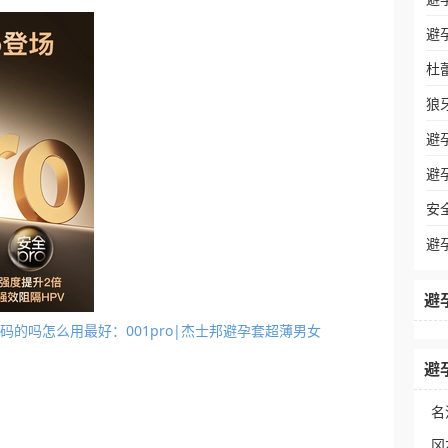
避
杜
狼
避
避
安
避
避
分尺码的吗怎么用最好：001pro|杰士邦避孕套超薄男女
避
名
冈