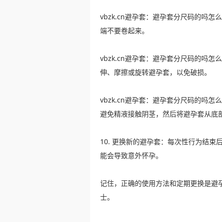
vbzk.cn避孕套：避孕套分尺码的吗
端不要卷起来。
vbzk.cn避孕套：避孕套分尺码的吗
伸、摩擦或旋转避孕套，以免破损。
vbzk.cn避孕套：避孕套分尺码的吗
避免精液接触阴茎，然后将避孕套从底
10. 更换新的避孕套：每次性行为结
能会导致意外怀孕。
记住，正确的使用方法和定期更换是避
士。