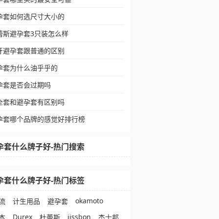
孕套如何选尺寸大小的
蕾斯避孕套3只装怎么样
牙避孕套跟普通的区别
孕套为什么油乎乎的
孕套是否会过期吗
全套和避孕套有区别吗
孕套哪个品牌的感觉好排行榜
孕套什么牌子好-热门搜索
孕套什么牌子好-热门标签
okamoto
流
计生用品
避孕套
Durex
jissbon
本
杜蕾斯
杰士邦