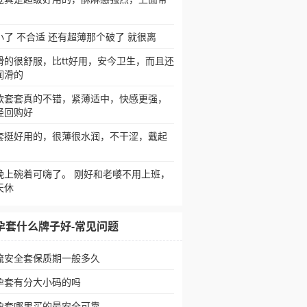
小了 不合适 还有超薄那个破了 就很离
滑的很舒服，比tt好用，安今卫生，而且还
润滑的
款套套真的不错，紧薄适中，快感更强，
经回购好
套挺好用的，很薄很水润，不干涩，戴起
晚上碗着可嗨了。 刚好和老嘙不用上班，
天休
孕套什么牌子好-常见问题
流安全套保质期一般多久
孕套有分大小码的吗
孕套哪里买的最安全可靠