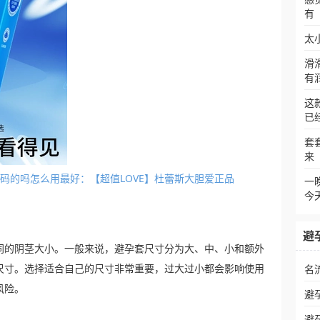
有
太
滑
有
这
已
套
来
套分尺码的吗怎么用最好：【超值LOVE】杜蕾斯大胆爱正品
一
今
避
同的阴茎大小。一般来说，避孕套尺寸分为大、中、小和额外
尺寸。选择适合自己的尺寸非常重要，过大过小都会影响使用
名
风险。
避
避