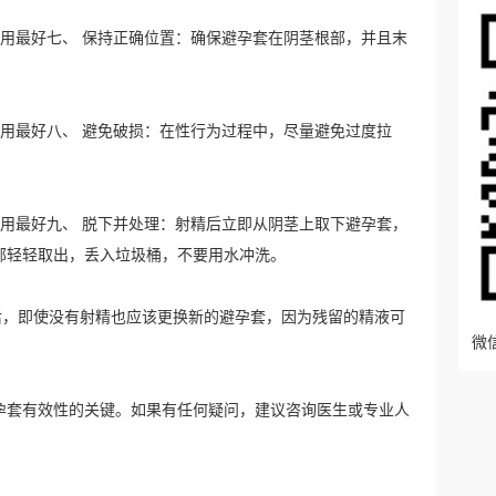
怎么用最好七、 保持正确位置：确保避孕套在阴茎根部，并且末
怎么用最好八、 避免破损：在性行为过程中，尽量避免过度拉
怎么用最好九、 脱下并处理：射精后立即从阴茎上取下避孕套，
部轻轻取出，丢入垃圾桶，不要用水冲洗。
束后，即使没有射精也应该更换新的避孕套，因为残留的精液可
微信
孕套有效性的关键。如果有任何疑问，建议咨询医生或专业人