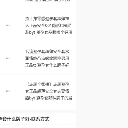
舒服
杰士邦零感避孕套超薄裸
入正品安全001隐形tt囤货
装byt 避孕套品牌哪个好用
名流避孕套超薄安全套水
润情趣凸点螺纹颗粒男用
正品tt 避孕套什么牌子好
【赤尾全家桶】赤尾避孕
套正品超薄安全套夫妻情
趣byt 避孕套那种牌子的最
舒服
孕套什么牌子好-联系方式