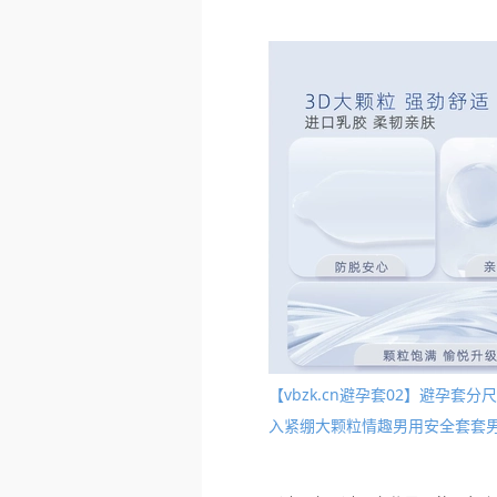
【vbzk.cn避孕套02】避孕
入紧绷大颗粒情趣男用安全套套男