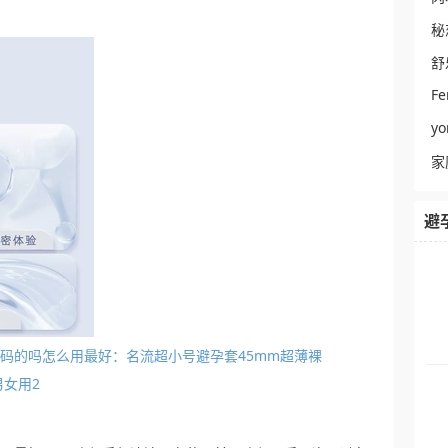
秘
舒
Fe
y
家
避
套分尺码的吗怎么用最好：名流超小号避孕套45mm超薄裸
女用2