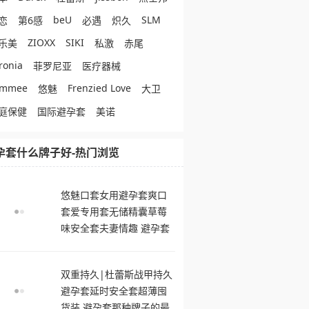
beU
SLM
恋
第6感
必遇
炽久
ZIOXX
SIKI
乐美
私激
赤尾
ronia
菲罗尼亚
医疗器械
ommee
Frenzied Love
悠魅
大卫
庭保健
国际避孕套
美诺
孕套什么牌子好-热门浏览
悠魅口套女用避孕套爽口
套爱专用套无储精囊草莓
味安全套夫妻情趣 避孕套
什么牌子好
双重持久|杜蕾斯战甲持久
避孕套延时安全套超薄囤
货装 避孕套那种牌子的最