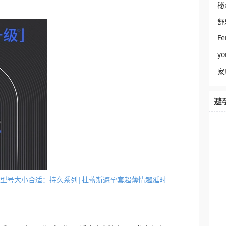
秘
舒
Fe
y
家
避
套几种型号大小合适：持久系列|杜蕾斯避孕套超薄情趣延时