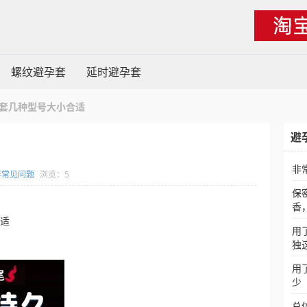
螺纹避孕套
延时避孕套
套几种型号大小合适
避
非
套常见问题
浏览：5
保
香
合适
用
独
用
少
总