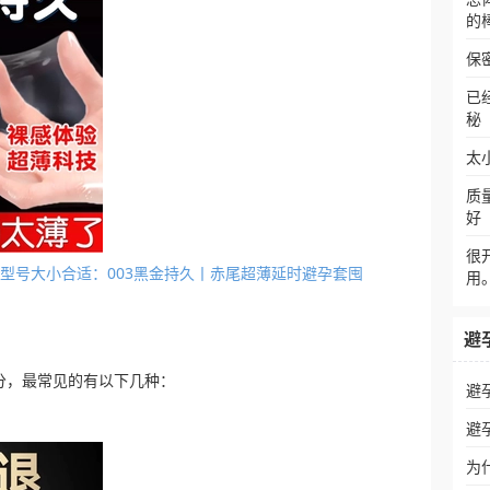
的
保
已
秘
太
质
好
很
套几种型号大小合适：003黑金持久丨赤尾超薄延时避孕套囤
用
避
分，最常见的有以下几种：
避
避
为