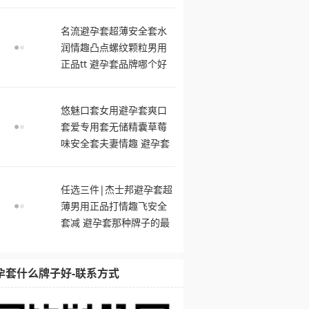
舒服
名流避孕套超薄安全套水
润情趣凸点螺纹颗粒男用
正品tt 避孕套品牌哪个好
用
悠魅口套女用避孕套爽口
套爱专用套无储精囊草莓
味安全套夫妻情趣 避孕套
什么牌子好
任选三件|杰士邦避孕套超
薄男用正品打情趣飞安全
套减 避孕套那种牌子的最
舒服
孕套什么牌子好-联系方式