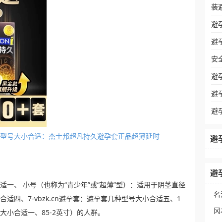
装
避
避
安
避
避
避
套几种型号大小合适：杰士邦超凡持久避孕套正品超薄延时
避
避
合适一、 小号（也称为“青少年”或“超薄”型）：适用于阴茎直径
名
小合适四、7-vbzk.cn避孕套：避孕套几种型号大小合适五、1
冈
号大小合适一、85-2英寸）的人群。