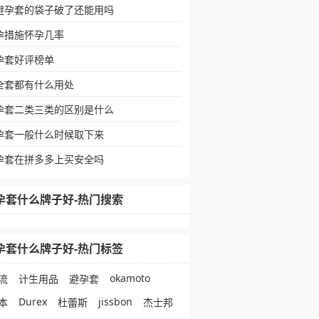
避孕套的袋子破了还能用吗
孕措施怀孕几率
孕套好评榜单
全套都有什么用处
孕套二类三类的区别是什么
孕套一般什么时候取下来
孕套在拼多多上买安全吗
孕套什么牌子好-热门搜索
孕套什么牌子好-热门标签
okamoto
流
计生用品
避孕套
Durex
jissbon
本
杜蕾斯
杰士邦