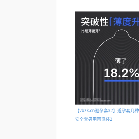
【vbzk.cn避孕套32】避孕
安全套男用囤货装2