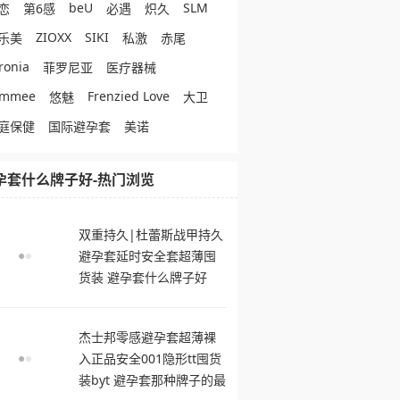
beU
SLM
恋
第6感
必遇
炽久
ZIOXX
SIKI
乐美
私激
赤尾
ronia
菲罗尼亚
医疗器械
ommee
Frenzied Love
悠魅
大卫
庭保健
国际避孕套
美诺
孕套什么牌子好-热门浏览
双重持久|杜蕾斯战甲持久
避孕套延时安全套超薄囤
货装 避孕套什么牌子好
杰士邦零感避孕套超薄裸
入正品安全001隐形tt囤货
装byt 避孕套那种牌子的最