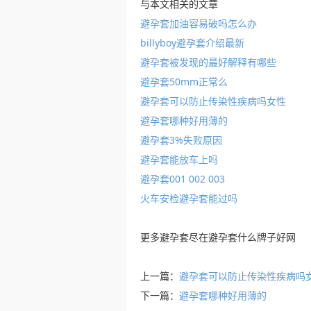
与本文相关的文章
避孕套加油容易破吗怎么办
billyboy避孕套介绍最新
避孕套被发现的最好解释有哪些
避孕套50mm正常么
避孕套可以防止传染性疾病吗女性
避孕套哪种好用薄的
避孕套3%失败原因
避孕套能放车上吗
避孕套001 002 003
火车安检避孕套能过吗
更多
避孕套
尽在
避孕套什么牌子好
网
上一篇：
避孕套可以防止传染性疾病吗
下一篇：
避孕套哪种好用薄的