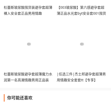
杜蕾斯玻尿酸囤货装避孕套超薄
【003玻尿酸】第六感避孕套超
裸入安全套正品男用情趣
薄正品水光套byt安全套001囤货
装tt
杜蕾斯玻尿酸避孕套超薄魔力水
|任选三件|杰士邦避孕套超薄男
润第一名高潮情趣男用正品装
用情趣安全套套tt【专享】
你可能还喜欢