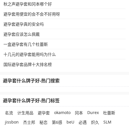
秋之声避孕套和冈本哪个好
避孕套用便宜的会不会不好用呀
避孕套避孕真的安全吗
避孕套应该怎么佩戴
一盒避孕套有几个杜蕾斯
十几元的避孕套能用吗为什么
国际避孕套品牌十大排名榜
避孕套什么牌子好-热门搜索
避孕套什么牌子好-热门标签
okamoto
Durex
名流
计生用品
避孕套
冈本
杜蕾斯
jissbon
beU
SLM
杰士邦
秘恋
第6感
必遇
炽久