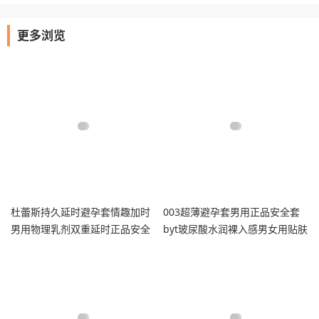
更多浏览
杜蕾斯持久延时避孕套情趣加时
003超薄避孕套男用正品安全套
男用物理乳剂双重延时正品安全
byt玻尿酸水润裸入感男女用贴肤
套
30只