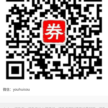
微信：youhuisou