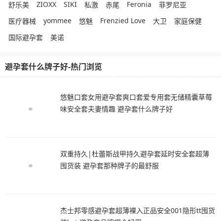
ZIOXX
SIKI
Feronia
舒乐美
私激
赤尾
菲罗尼亚
yommee
Frenzied Love
医疗器械
悠魅
大卫
家庭保健
国际避孕套
美诺
避孕套什么牌子好-热门浏览
悠魅口套女用避孕套爽口套爱专用套无储精囊草莓
味安全套夫妻情趣 避孕套什么牌子好
双重持久|杜蕾斯战甲持久避孕套延时安全套超薄
囤货装 避孕套那种牌子的最舒服
杰士邦零感避孕套超薄裸入正品安全001隐形tt囤货