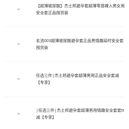
【超薄玻尿酸】杰士邦避孕套超薄零感裸入男女用
安全套正品囤货装
名流003超薄玻尿酸避孕套正品男情趣延时安全套
囤货装
任选三件|杰士邦避孕套超薄男用正品安全套减
【专享】
|任选三件|杰士邦避孕套超薄男用情趣安全套套tt
减【专享】