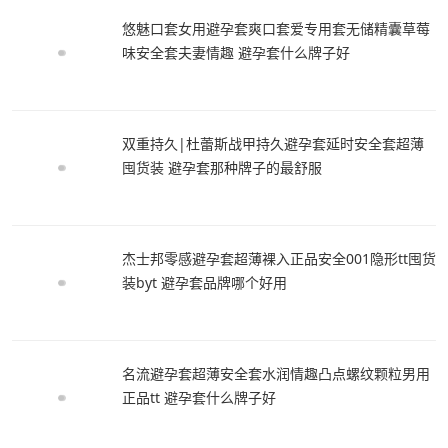
悠魅口套女用避孕套爽口套爱专用套无储精囊草莓
味安全套夫妻情趣 避孕套什么牌子好
双重持久|杜蕾斯战甲持久避孕套延时安全套超薄
囤货装 避孕套那种牌子的最舒服
杰士邦零感避孕套超薄裸入正品安全001隐形tt囤货
装byt 避孕套品牌哪个好用
名流避孕套超薄安全套水润情趣凸点螺纹颗粒男用
正品tt 避孕套什么牌子好