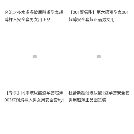
名流之夜水多多玻尿酸避孕套超
【001聚氨酯】第六感避孕套001
薄裸入安全套男女用正品
超薄安全套超正品男女用
【专享】冈本玻尿酸避孕套超薄
杜蕾斯超薄玻尿酸|避孕套安全套
003旗润滑裸入男女用安全套byt
男用超薄正品囤货装