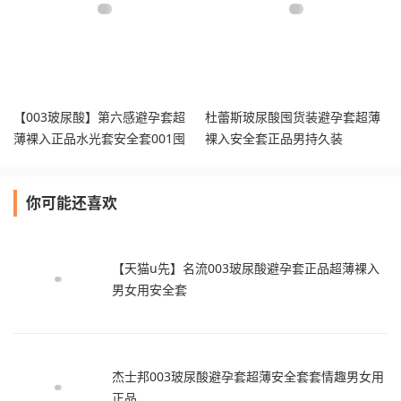
【003玻尿酸】第六感避孕套超
杜蕾斯玻尿酸囤货装避孕套超薄
薄裸入正品水光套安全套001囤
裸入安全套正品男持久装
货装tt
你可能还喜欢
【天猫u先】名流003玻尿酸避孕套正品超薄裸入
男女用安全套
杰士邦003玻尿酸避孕套超薄安全套套情趣男女用
正品