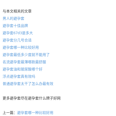
与本文相关的文章
男人的避孕套
避孕套十佳品牌
避孕套67d3是多大
避孕套分几号合适
避孕套哪一种比较好用
避孕套最低多少度就不能用了
名流避孕套最薄哪款最舒服
避孕套油和玻尿酸哪个好
浮点避孕套真有效吗
普通避孕套太干了怎么办最有效
更多
避孕套
尽在
避孕套什么牌子好
网
上一篇：
避孕套哪一种比较好用