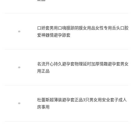
口娇套男用口嗨膜舔阴膜女用品女性专用舌头口胶
爱神器情避孕舔套
名流开心持久避孕套物理延时加厚情趣避孕套男女
用正品
杜蕾斯超薄装避孕套正品3只男女用安全套子成人
房事用