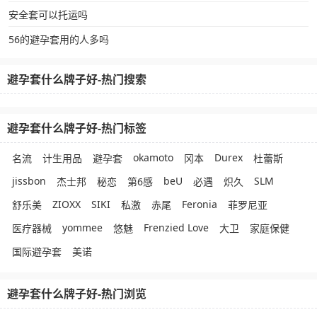
安全套可以托运吗
56的避孕套用的人多吗
避孕套什么牌子好-热门搜索
避孕套什么牌子好-热门标签
okamoto
Durex
名流
计生用品
避孕套
冈本
杜蕾斯
jissbon
beU
SLM
杰士邦
秘恋
第6感
必遇
炽久
ZIOXX
SIKI
Feronia
舒乐美
私激
赤尾
菲罗尼亚
yommee
Frenzied Love
医疗器械
悠魅
大卫
家庭保健
国际避孕套
美诺
避孕套什么牌子好-热门浏览