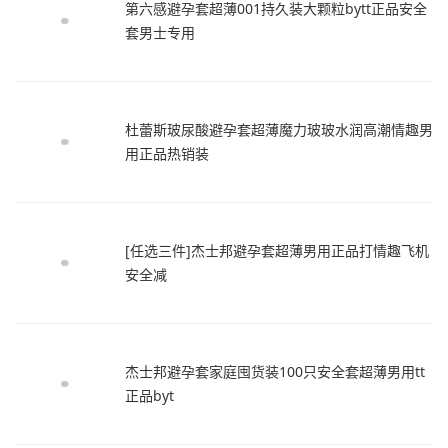
第六感避孕套超薄001持久装大颗粒bytt正品安全
套男士专用
杜蕾斯玻尿酸避孕套超薄魔力玻玻水润高潮情趣男
用正品热销装
[任选三件]杰士邦避孕套超薄男用正品打情趣飞机
安全减
杰士邦避孕套家庭囤货装100只安全套超薄男用tt
正品byt