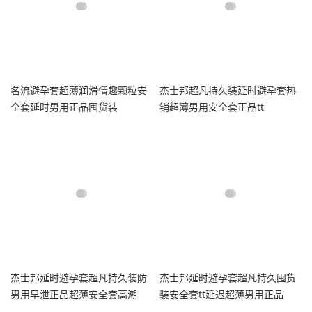
名流避孕套超薄润滑情趣颗粒安
杰士邦超凡持久装延时避孕套热
全套延时男用正品囤货装
销超薄男用安全套正品tt
杰士邦延时避孕套超凡持久装防
杰士邦延时避孕套超凡持久囤货
男用早泄正品超薄安全套高潮
装安全套tt延迟超薄男用正品