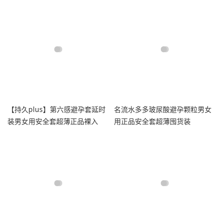
【持久plus】第六感避孕套延时
名流水多多玻尿酸避孕颗粒男女
装男女用安全套超薄正品裸入
用正品安全套超薄囤货装