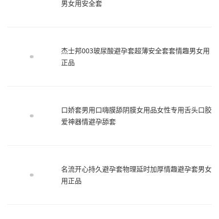
男女用安全套
杰士邦003玻尿酸避孕套超薄安全套套情趣男女用
正品
口娇套男用口嗨膜舔阴膜女用品女性专用舌头口胶
爱神器情避孕舔套
名流开心持久避孕套物理延时加厚情趣避孕套男女
用正品