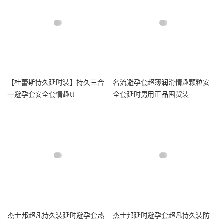
【杜蕾斯持久延时装】持久三合
名流避孕套超薄润滑情趣颗粒安
一避孕套安全套情趣tt
全套延时男用正品囤货装
杰士邦超凡持久装延时避孕套热
杰士邦延时避孕套超凡持久装防