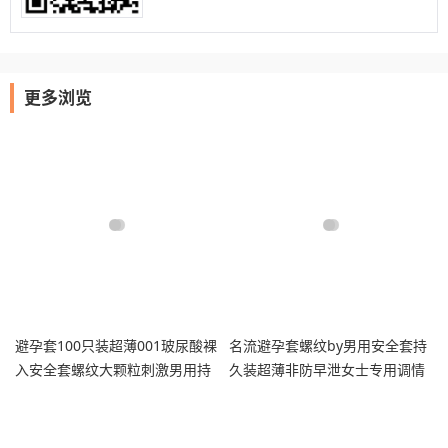
更多浏览
避孕套100只装超薄001玻尿酸裸
名流避孕套螺纹by男用安全套持
入安全套螺纹大颗粒刺激男用持
久装超薄非防早泄女士专用调情
久tt
趣tt