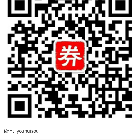
微信：youhuisou