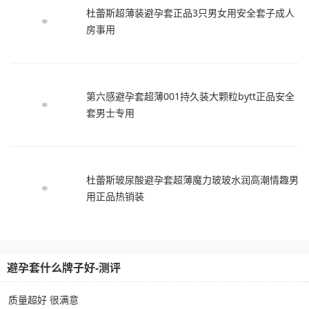
杜蕾斯超薄装避孕套正品3只男女用安全套子成人
房事用
第六感避孕套超薄001持久装大颗粒bytt正品安全
套男士专用
杜蕾斯玻尿酸避孕套超薄魔力玻玻水润高潮情趣男
用正品热销装
避孕套什么牌子好-测评
质量超好 很满意