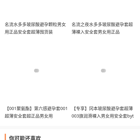
名流水多多玻尿酸避孕颗粒男女
名流之夜水多多玻尿酸避孕套超
用正品安全套超薄囤货装
薄裸入安全套男女用正品
【001聚氨酯】第六感避孕套001
【专享】冈本玻尿酸避孕套超薄
超薄安全套超正品男女用
003旗润滑裸入男女用安全套byt
你可能还喜欢