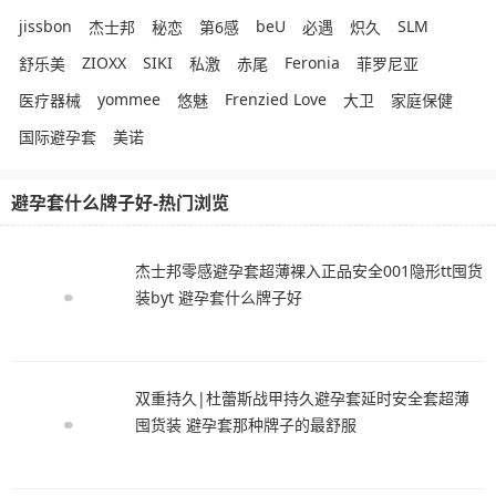
jissbon
beU
SLM
杰士邦
秘恋
第6感
必遇
炽久
ZIOXX
SIKI
Feronia
舒乐美
私激
赤尾
菲罗尼亚
yommee
Frenzied Love
医疗器械
悠魅
大卫
家庭保健
国际避孕套
美诺
避孕套什么牌子好-热门浏览
杰士邦零感避孕套超薄裸入正品安全001隐形tt囤货
装byt 避孕套什么牌子好
双重持久|杜蕾斯战甲持久避孕套延时安全套超薄
囤货装 避孕套那种牌子的最舒服