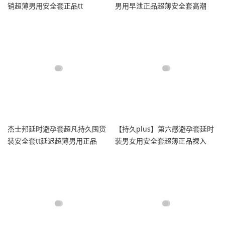
销超薄男用安全套正品tt
男用早泄正品超薄安全套高潮
杰士邦延时避孕套超凡持久囤货
【持久plus】第六感避孕套延时
装安全套tt延迟超薄男用正品
装男女用安全套超薄正品裸入