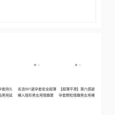
孕套持久
名流001避孕套安全超薄
【超薄平滑】第六感避
品男用延
裸入隐形男女用情趣聚
孕套颗粒情趣男女用裸
t
氨酯正品
入正品安全