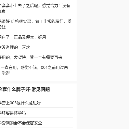
个套套带上去了之后呢，感觉给力！没有
么束
品很好 价格很实惠，做工非常的精细，质
没让
用户了，正品又便宜，好用
欢没道理的，喜欢
好用的，发货快，赞一个有需要再来
03一直在用，感觉不错。001之前用过两
，觉得
孕套什么牌子好-常见问题
孕套上003是什么意思呀
孕环容易怀孕吗
孕套网购会不会保密安全