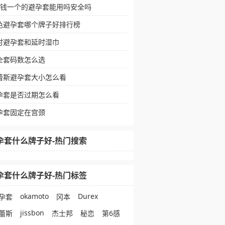
块钱一个的避孕套能用吗安全吗
色避孕套哪个牌子好排行榜
时避孕套和延时湿巾
全套码数怎么选
蕾斯避孕套大小怎么看
孕套是否过期怎么看
孕套固定在宫颈
孕套什么牌子好-热门搜索
孕套什么牌子好-热门标签
okamoto
Durex
孕套
冈本
jissbon
蕾斯
杰士邦
秘恋
第6感