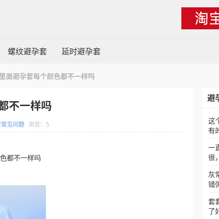
螺纹避孕套
延时避孕套
里面避孕套每个颜色都不一样吗
避
都不一样吗
这
套常见问题
浏览：5
有
一
很
颜色都不一样吗
灰
错
套
了