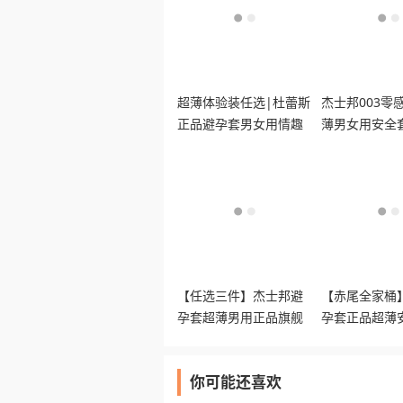
超薄体验装任选|杜蕾斯
杰士邦003零
正品避孕套男女用情趣
薄男女用安全
安全套套
高潮正品t
【任选三件】杰士邦避
【赤尾全家桶
孕套超薄男用正品旗舰
孕套正品超薄
打情趣飞机安全减
妻情趣byt
你可能还喜欢