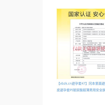
【vbzk.cn避孕套47】冈本
皮避孕套PI玻尿酸超薄男用安全肤