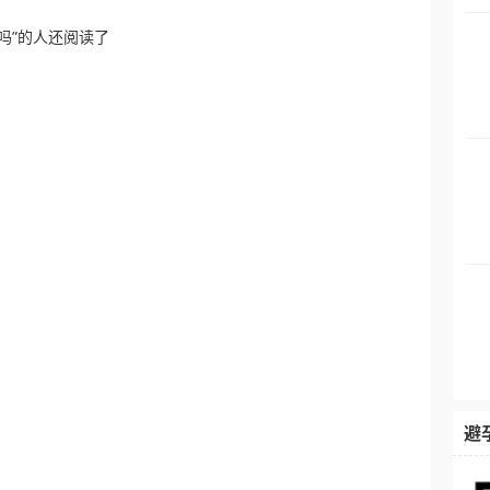
吗”的人还阅读了
避