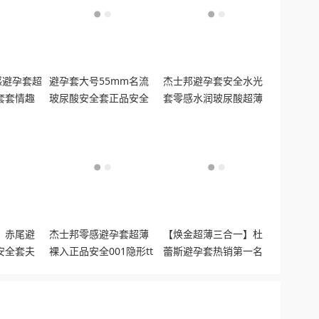
感避孕套超
避孕套大号55mm名流
杰士邦避孕套安全水光
套套情趣
玻尿酸安全套正品安全
套零感水润玻尿酸超薄
超薄男女用套套
裸入旗舰正品
】赤尾避
杰士邦零感避孕套超薄
【焕金超薄三合一】杜
安全套夫
裸入正品安全001隐形tt
蕾斯避孕套热销第一名
囤货装byt
旗舰正品男用安全