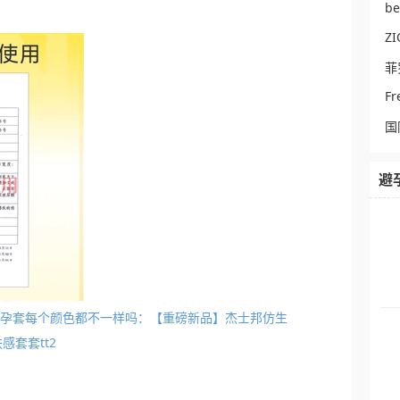
b
ZI
菲
Fr
国
避
里面避孕套每个颜色都不一样吗：【重磅新品】杰士邦仿生
感套套tt2