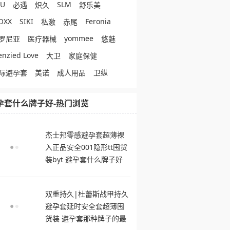
eU
SLM
必遇
炽久
舒乐美
OXX
SIKI
Feronia
私激
赤尾
yommee
罗尼亚
医疗器械
悠魅
enzied Love
大卫
家庭保健
际避孕套
美诺
成人用品
卫纵
孕套什么牌子好-热门浏览
杰士邦零感避孕套超薄裸
入正品安全001隐形tt囤货
装byt 避孕套什么牌子好
双重持久|杜蕾斯战甲持久
避孕套延时安全套超薄囤
货装 避孕套那种牌子的最