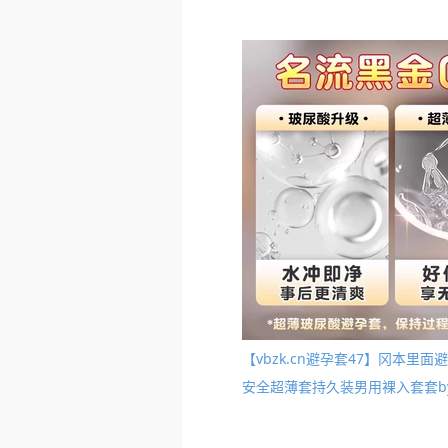
【vbzk.cn避孕套47】冈本
安全超薄套持久装男用裸入套套by