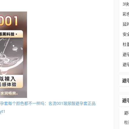
3
彩
延
安
杜
避
避
避
避
里面避孕套每个颜色都不一样吗：名流001玻尿酸避孕套正品
t1
避
杜