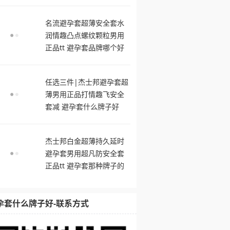
舒服
名流避孕套超薄安全套水
润情趣凸点螺纹颗粒男用
正品tt 避孕套品牌哪个好
用
任选三件|杰士邦避孕套超
薄男用正品打情趣飞安全
套减 避孕套什么牌子好
杰士邦白金超薄持久延时
避孕套男用超凡防安全套
正品tt 避孕套那种牌子的
最舒服
孕套什么牌子好-联系方式