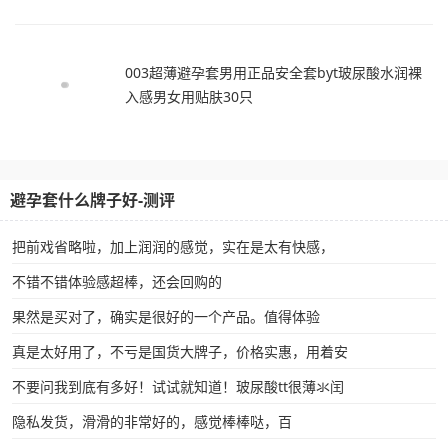
003超薄避孕套男用正品安全套byt玻尿酸水润裸
入感男女用贴肤30只
避孕套什么牌子好-测评
把前戏省略啦，加上润润的感觉，实在是太有快感，
不错不错体验感超棒，还会回购的
果然是买对了，确实是很好的一个产品。值得体验
真是太好用了，不亏是国货大牌子，价格实惠，用着安
不要问我到底有多好！试试就知道！玻尿酸tt很薄氺闰
隐私发货，滑滑的非常好的，感觉棒棒哒，百