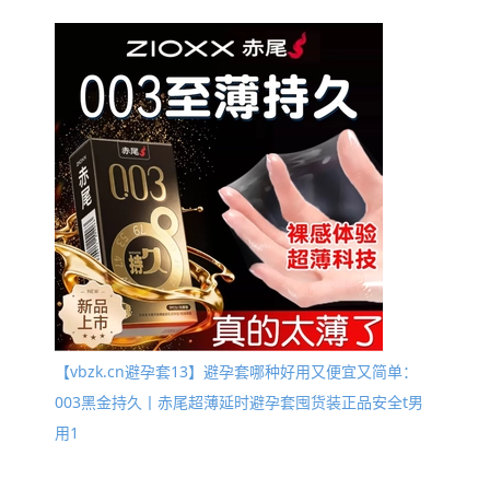
【vbzk.cn避孕套13】避孕套哪种好用又便宜又简单：
003黑金持久丨赤尾超薄延时避孕套囤货装正品安全t男
用1