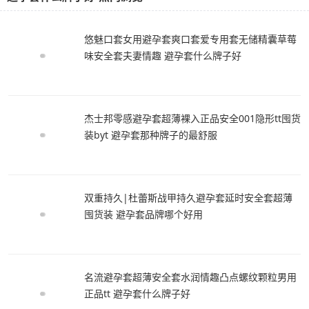
悠魅口套女用避孕套爽口套爱专用套无储精囊草莓
味安全套夫妻情趣 避孕套什么牌子好
杰士邦零感避孕套超薄裸入正品安全001隐形tt囤货
装byt 避孕套那种牌子的最舒服
双重持久|杜蕾斯战甲持久避孕套延时安全套超薄
囤货装 避孕套品牌哪个好用
名流避孕套超薄安全套水润情趣凸点螺纹颗粒男用
正品tt 避孕套什么牌子好