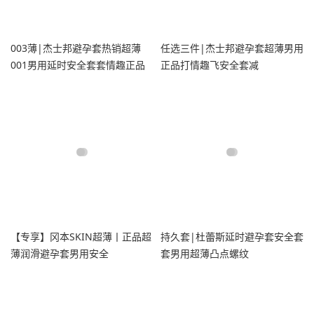
003薄|杰士邦避孕套热销超薄
任选三件|杰士邦避孕套超薄男用
001男用延时安全套套情趣正品
正品打情趣飞安全套减
囤货byt
【专享】冈本SKIN超薄丨正品超
持久套|杜蕾斯延时避孕套安全套
薄润滑避孕套男用安全
套男用超薄凸点螺纹