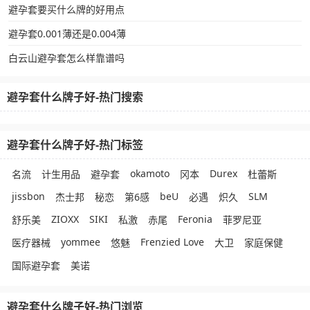
避孕套要买什么牌的好用点
避孕套0.001薄还是0.004薄
白云山避孕套怎么样靠谱吗
避孕套什么牌子好-热门搜索
避孕套什么牌子好-热门标签
okamoto
Durex
名流
计生用品
避孕套
冈本
杜蕾斯
jissbon
beU
SLM
杰士邦
秘恋
第6感
必遇
炽久
ZIOXX
SIKI
Feronia
舒乐美
私激
赤尾
菲罗尼亚
yommee
Frenzied Love
医疗器械
悠魅
大卫
家庭保健
国际避孕套
美诺
避孕套什么牌子好-热门浏览