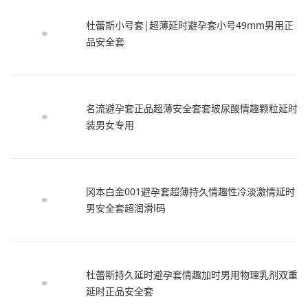
杜蕾斯小号套|超薄延时避孕套小号49mm男用正
品安全套
名流避孕套正品超薄安全套套玻尿酸情趣颗粒延时
装男女专用
冈本白金001避孕套超薄持久情趣性冷淡激情延时
男安全套超润滑l码
杜蕾斯持久延时避孕套情趣加时男用物理乳剂双重
延时正品安全套