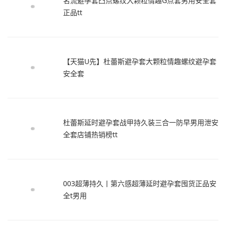
名流避孕套凸点螺纹大颗粒情趣G点套男用安全套
正品tt
【天猫U先】杜蕾斯避孕套大颗粒情趣螺纹避孕套
安全套
杜蕾斯延时避孕套战甲持久装三合一防早男用泄安
全套店铺热销榜tt
003超薄持久丨第六感超薄延时避孕套囤货正品安
全t男用