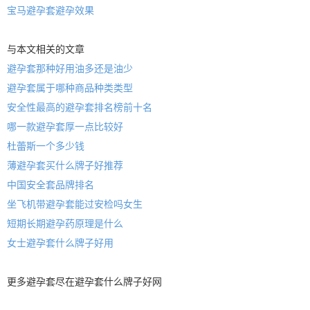
宝马避孕套避孕效果
与本文相关的文章
避孕套那种好用油多还是油少
避孕套属于哪种商品种类类型
安全性最高的避孕套排名榜前十名
哪一款避孕套厚一点比较好
杜蕾斯一个多少钱
薄避孕套买什么牌子好推荐
中国安全套品牌排名
坐飞机带避孕套能过安检吗女生
短期长期避孕药原理是什么
女士避孕套什么牌子好用
更多
避孕套
尽在
避孕套什么牌子好
网