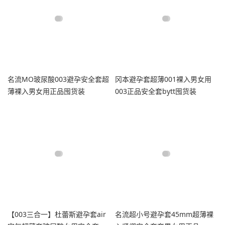
名流MO玻尿酸003避孕安全套超
冈本避孕套超薄001裸入男女用
薄裸入男女用正品囤货装
003正品安全套bytt囤货装
【003三合一】杜蕾斯避孕套air
名流超小号避孕套45mm超薄裸