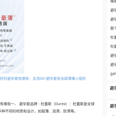
哪
避
避
那
杜
杜
避
避
g
性能最好的避孕套有哪些：名流001避孕套安全超薄裸入隐形
避
套有哪些一、 避孕套品牌 - 杜蕾斯（Durex）：杜蕾斯是全球
避
多种不同的材质和设计，如超薄、润滑、防滑等。