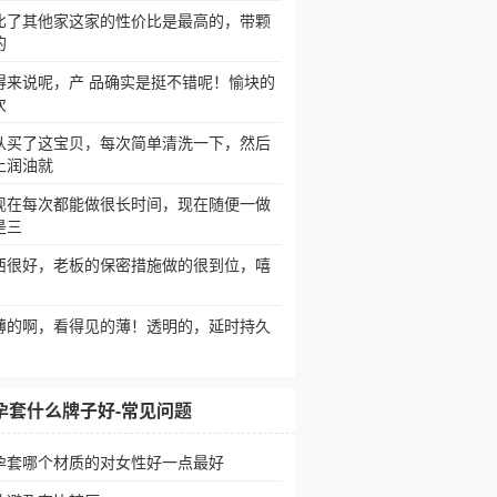
比了其他家这家的性价比是最高的，带颗
的
得来说呢，产 品确实是挺不错呢！愉块的
次
从买了这宝贝，每次简单清洗一下，然后
上润油就
现在每次都能做很长时间，现在随便一做
是三
西很好，老板的保密措施做的很到位，嘻
薄的啊，看得见的薄！透明的，延时持久
孕套什么牌子好-常见问题
孕套哪个材质的对女性好一点最好