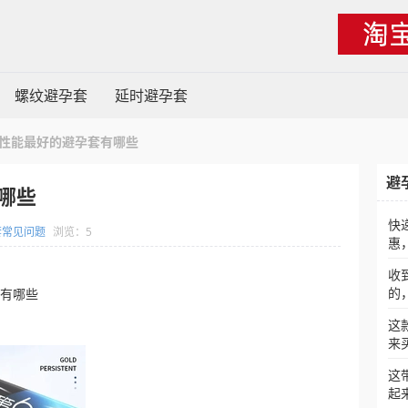
螺纹避孕套
延时避孕套
性能最好的避孕套有哪些
避
哪些
快
套常见问题
浏览：5
惠
收
的
套有哪些
这
来
这
起