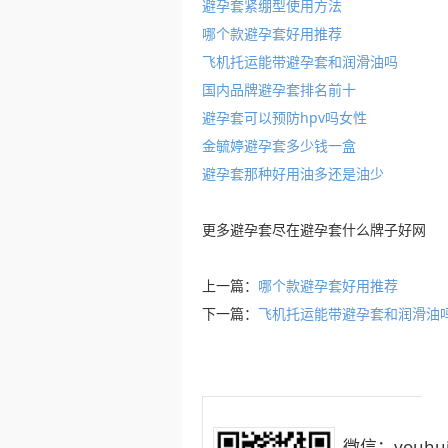
避孕套紧绷型使用方法
哪个款避孕套好用推荐
飞机托运能带避孕套和润滑油吗
国内品牌避孕套排名前十
避孕套可以预防hpv吗女性
金毓婷避孕套多少钱一盒
避孕套那种好用油多还是油少
更多
避孕套
尽在
避孕套什么牌子好
网
上一篇：
哪个款避孕套好用推荐
下一篇：
飞机托运能带避孕套和润滑油
微信：youhui