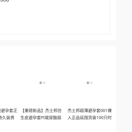
酸避孕套正
【重磅新品】杰士邦仿
杰士邦超薄避孕套001裸
持久装男
生皮避孕套PI玻尿酸超
入正品延囤货装100只时
薄男用安全肤感套套tt
安全男用bytt