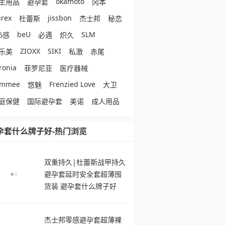
okamoto
生用品
避孕套
冈本
rex
jissbon
杜蕾斯
杰士邦
秘恋
beU
SLM
6感
必遇
炽久
ZIOXX
SIKI
乐美
私激
赤尾
ronia
菲罗尼亚
医疗器械
ommee
Frenzied Love
悠魅
大卫
庭保健
国际避孕套
美诺
成人用品
孕套什么牌子好-热门浏览
双重持久|杜蕾斯战甲持久
避孕套延时安全套超薄囤
货装 避孕套什么牌子好
杰士邦零感避孕套超薄裸