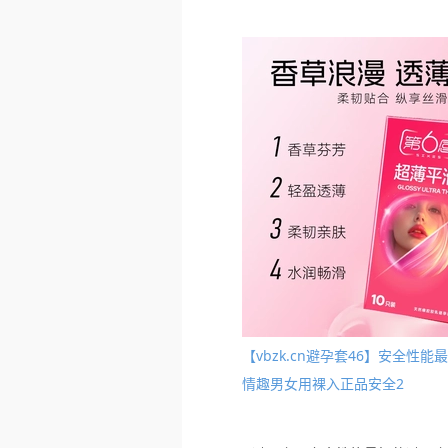
【vbzk.cn避孕套46】安全
情趣男女用裸入正品安全2