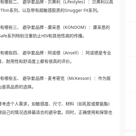
哪些二、 避孕套品牌 - 贝弗利（Lifestyles）：贝弗利以高
hin系列，以及带有超敏感胶质的Snugger Fit系列。
套有哪些三、 避孕套品牌 - 康采恩（KONDOM）：康采恩的
Safe系列特别注重防止HIV和其他性病的传播。
有哪些四、 避孕套品牌 - 阿诺德（Ansell）：阿诺德是专业
性、耐用性和舒适度上都有很高的评价。
有哪些五、 避孕套品牌 - 麦考密克（McKesson）：作为医
为是高品质的选择。
要考虑个人需求，如敏感度、尺寸、材料（如乳胶或聚氨酯）
据自己的情况选择最适合的避孕套。同时，正确使用和保管也