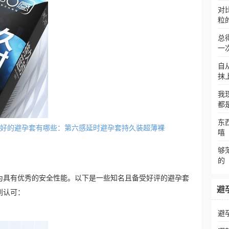
对
粒
总
一
自
抹
我
都
东
性能最好的避孕套有哪些：第六感延时避孕套持久装超薄裸
嘻
够
的
为具有优秀的安全性能。以下是一些知名且备受好评的避孕套
避
到认可：
避