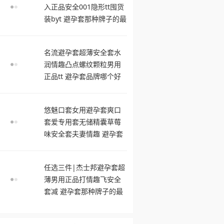
入正品安全001隐形tt囤货
装byt 避孕套那种牌子的最
舒服
名流避孕套超薄安全套水
润情趣凸点螺纹颗粒男用
正品tt 避孕套品牌哪个好
用
悠魅口套女用避孕套爽口
套爱专用套无储精囊草莓
味安全套夫妻情趣 避孕套
什么牌子好
任选三件|杰士邦避孕套超
薄男用正品打情趣飞安全
套减 避孕套那种牌子的最
舒服