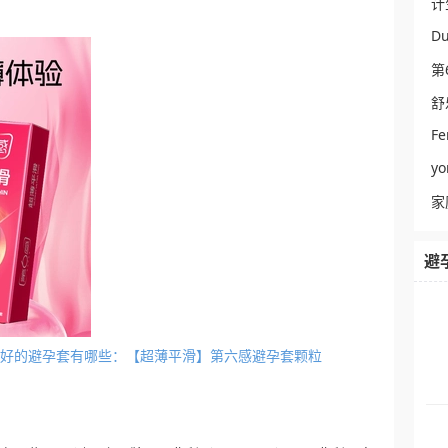
计
Du
第
舒
Fe
y
家
避
性能最好的避孕套有哪些：【超薄平滑】第六感避孕套颗粒