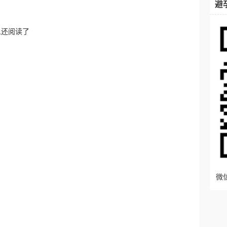
避
人还阅读了
微信