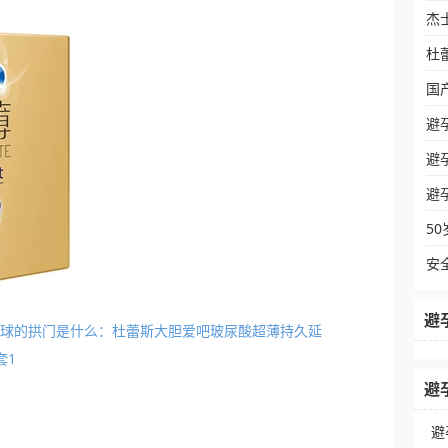
杰
杜
国
避
避
避
5
安
避
套吹气球的拱门是什么：杜蕾斯大胆爱吧玻尿酸超薄持久延
套1
避
避