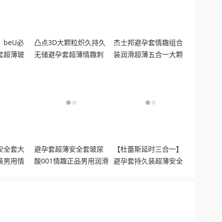
beU必
凸点3D大颗粒炽久持久
杰士邦避孕套情趣组合
套超薄玻
无储避孕套超薄情趣刺
装润滑超薄五合一大颗
增强高潮
激阴蒂螺纹安全套水润
粒螺纹安全套
安全套大
避孕套超薄安全套玻尿
【杜蕾斯延时三合一】
装男用情
酸001情趣正品男用润滑
避孕套持久装超薄安全
持久螺纹
正品囤货装