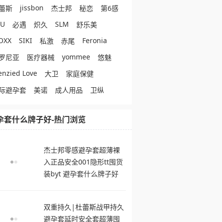
jissbon
蕾斯
杰士邦
秘恋
第6感
eU
SLM
必遇
炽久
舒乐美
OXX
SIKI
Feronia
私激
赤尾
yommee
罗尼亚
医疗器械
悠魅
enzied Love
大卫
家庭保健
际避孕套
美诺
成人用品
卫纵
孕套什么牌子好-热门浏览
杰士邦零感避孕套超薄裸
入正品安全001隐形tt囤货
装byt 避孕套什么牌子好
双重持久|杜蕾斯战甲持久
避孕套延时安全套超薄囤