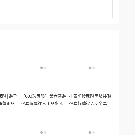
尿酸|避孕
【003玻尿酸】第六感避
杜蕾斯玻尿酸囤货装避
超薄正品
孕套超薄裸入正品水光
孕套超薄裸入安全套正
套安全套001囤货装tt
品男持久装