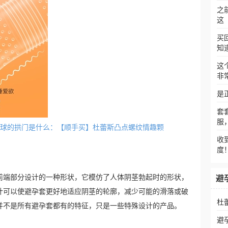
之
这
买
知
这
非
是
套
服
套吹气球的拱门是什么：【顺手买】杜蕾斯凸点螺纹情趣颗
收
度
前端部分设计的一种形状，它模仿了人体阴茎勃起时的形状，
避
计可以使避孕套更好地适应阴茎的轮廓，减少可能的滑落或破
杜
并不是所有避孕套都有的特征，只是一些特殊设计的产品。
避