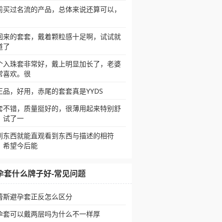
前买过名流的产品，总体来说还算可以，
回来的套套，戴着颗粒感十足啊，试试就
道了
个入珠套非常好，戴上明显加长了，老婆
常喜欢。很
正品，好用，赤尾的套套真是YYDS
套不错，质量挺好的，很薄用起来特别舒
，试了一
到东西就能直观看到东西与描述的相符
！希望今后能
孕套什么牌子好-常见问题
蕾斯避孕套正反怎么区分
孕套可以戴两层吗为什么不一样厚