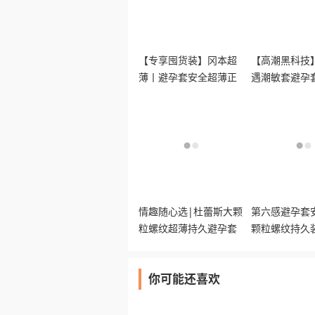
【专享囤货装】冈本超
【高潮黑科技】
薄丨避孕套安全超薄正
遇潮敏套避孕
品byt
尿酸润滑快感
情趣随心选|杜蕾斯大颗
第六感避孕套
粒螺纹超薄持久避孕套
颗粒螺纹持久
安全套套
趣超薄正品
你可能还喜欢