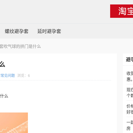
螺纹避孕套
延时避孕套
套吹气球的拱门是什么
避
么
收
套常见问题
浏览：6
惠
现
个
是什么
价
好
一
房