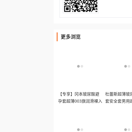
更多浏览
【专享】冈本玻尿酸避
杜蕾斯超薄玻
孕套超薄003旗润滑裸入
套安全套男用
男女用安全套byt
囤货装