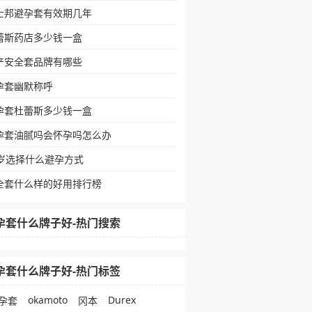
士邦避孕套有效期几年
蕾斯药店多少钱一盒
产安全套品牌有哪些
孕套幽默称呼
孕套杜蕾斯多少钱一盒
孕套油腻吗会怀孕吗怎么办
0岁选择什么避孕方式
全套什么样的好用排行榜
孕套什么牌子好-热门搜索
孕套什么牌子好-热门标签
okamoto
Durex
孕套
冈本