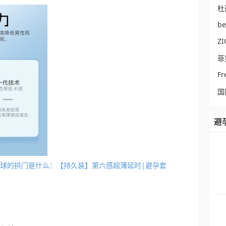
杜
b
ZI
菲
Fr
国
避
套吹气球的拱门是什么：【持久装】第六感超薄延时|避孕套