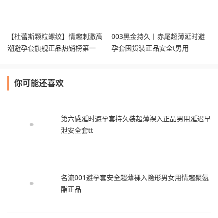
【杜蕾斯颗粒螺纹】情趣刺激高
003黑金持久丨赤尾超薄延时避
潮避孕套旗舰正品热销榜第一
孕套囤货装正品安全t男用
你可能还喜欢
第六感延时避孕套持久装超薄裸入正品男用延迟早
泄安全套tt
名流001避孕套安全超薄裸入隐形男女用情趣聚氨
酯正品