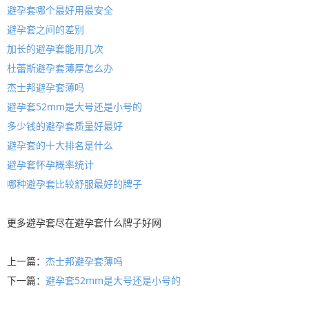
避孕套哪个最好用最安全
避孕套之间的差别
加长的避孕套能用几次
杜蕾斯避孕套薄厚怎么办
杰士邦避孕套薄吗
避孕套52mm是大号还是小号的
多少钱的避孕套质量好最好
避孕套的十大排名是什么
避孕套怀孕概率统计
哪种避孕套比较舒服最好的牌子
更多
避孕套
尽在
避孕套什么牌子好
网
上一篇：
杰士邦避孕套薄吗
下一篇：
避孕套52mm是大号还是小号的