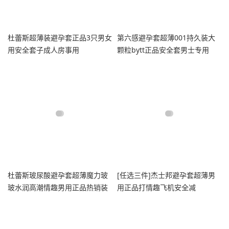
杜蕾斯超薄装避孕套正品3只男女
第六感避孕套超薄001持久装大
用安全套子成人房事用
颗粒bytt正品安全套男士专用
杜蕾斯玻尿酸避孕套超薄魔力玻
[任选三件]杰士邦避孕套超薄男
玻水润高潮情趣男用正品热销装
用正品打情趣飞机安全减