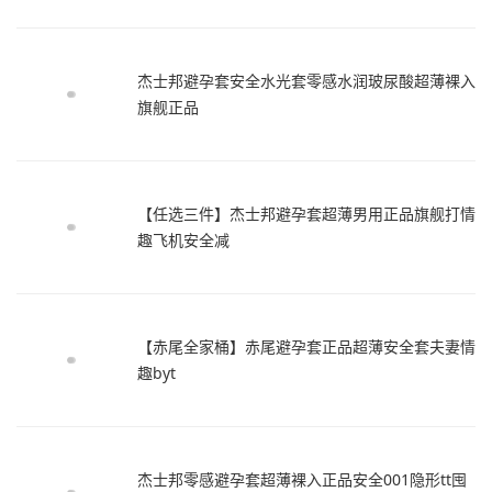
杰士邦避孕套安全水光套零感水润玻尿酸超薄裸入
旗舰正品
【任选三件】杰士邦避孕套超薄男用正品旗舰打情
趣飞机安全减
【赤尾全家桶】赤尾避孕套正品超薄安全套夫妻情
趣byt
杰士邦零感避孕套超薄裸入正品安全001隐形tt囤