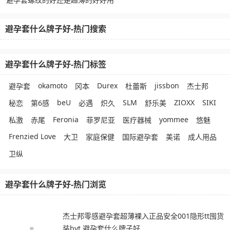
避孕套什么牌子好-热门搜索
避孕套什么牌子好-热门标签
okamoto
Durex
jissbon
避孕套
冈本
杜蕾斯
杰士邦
beU
SLM
ZIOXX
SIKI
秘恋
第6感
必遇
炽久
舒乐美
Feronia
yommee
私激
赤尾
菲罗尼亚
医疗器械
悠魅
Frenzied Love
大卫
家庭保健
国际避孕套
美诺
成人用品
卫纵
避孕套什么牌子好-热门浏览
杰士邦零感避孕套超薄裸入正品安全001隐形tt囤货
装byt 避孕套什么牌子好