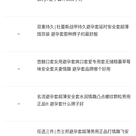
双重持久|杜蕾斯战甲持久避孕套延时安全套超薄
囤货装 避孕套那种牌子的最舒服
悠魅口套女用避孕套爽口套爱专用套无储精囊草莓
味安全套夫妻情趣 避孕套品牌哪个好用
名流避孕套超薄安全套水润情趣凸点螺纹颗粒男用
正品tt 避孕套什么牌子好
任选三件|杰士邦避孕套超薄男用正品打情趣飞安