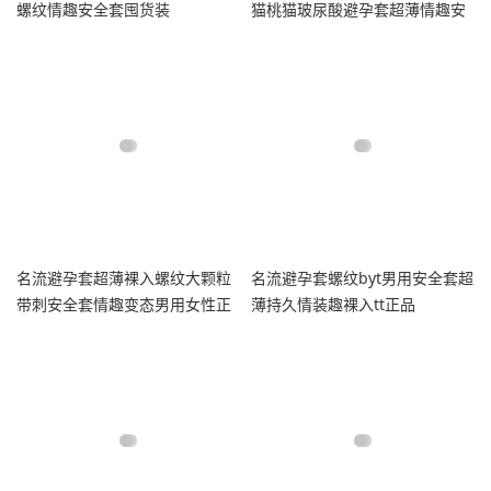
螺纹情趣安全套囤货装
猫桃猫玻尿酸避孕套超薄情趣安
全套
名流避孕套超薄裸入螺纹大颗粒
名流避孕套螺纹byt男用安全套超
带刺安全套情趣变态男用女性正
薄持久情装趣裸入tt正品
品tt