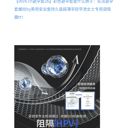
【vbzk.cn避孕套26】彩色避孕套是什么牌子：名流避孕
套螺纹by男用安全套持久装超薄非防早泄女士专用调情
趣tt1