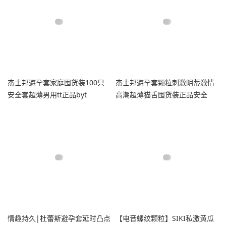
杰士邦避孕套家庭囤货装100只
杰士邦避孕套颗粒刺激阴蒂激情
安全套超薄男用tt正品byt
高潮超薄猫舌囤货装正品安全
情趣持久|杜蕾斯避孕套延时凸点
【电音螺纹颗粒】SIKI私激黄瓜