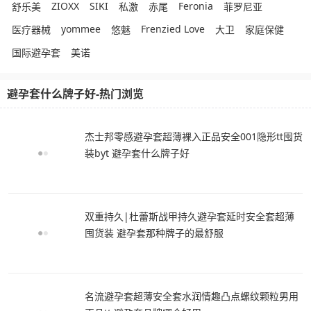
ZIOXX
SIKI
Feronia
舒乐美
私激
赤尾
菲罗尼亚
yommee
Frenzied Love
医疗器械
悠魅
大卫
家庭保健
国际避孕套
美诺
避孕套什么牌子好-热门浏览
杰士邦零感避孕套超薄裸入正品安全001隐形tt囤货
装byt 避孕套什么牌子好
双重持久|杜蕾斯战甲持久避孕套延时安全套超薄
囤货装 避孕套那种牌子的最舒服
名流避孕套超薄安全套水润情趣凸点螺纹颗粒男用