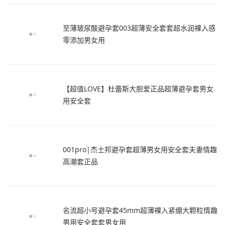
至薄玻尿酸避孕套003超薄安全套套超水润裸入感
零添加男女用
【超值LOVE】杜蕾斯大胆爱正品超薄避孕套男女
用安全套
001pro|杰士邦避孕套超薄男女用安全套夫妻情趣
高潮套正品
名流超小号避孕套45mm超薄裸入紧绷大颗粒情趣
男用安全套套男女用