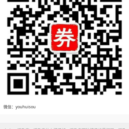
微信：youhuisou