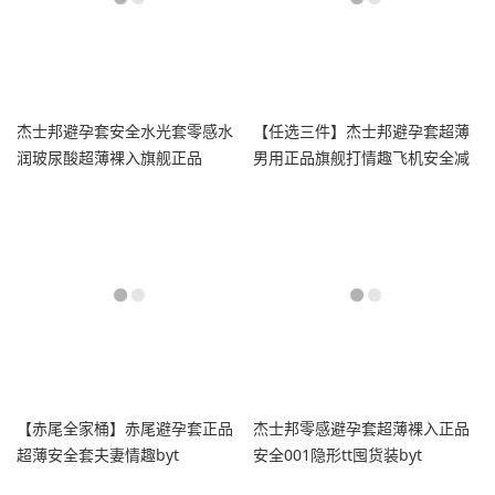
杰士邦避孕套安全水光套零感水
【任选三件】杰士邦避孕套超薄
润玻尿酸超薄裸入旗舰正品
男用正品旗舰打情趣飞机安全减
【赤尾全家桶】赤尾避孕套正品
杰士邦零感避孕套超薄裸入正品
超薄安全套夫妻情趣byt
安全001隐形tt囤货装byt