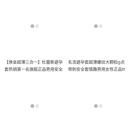
【焕金超薄三合一】杜蕾斯避孕
名流避孕套超薄螺纹大颗粒g点
套热销第一名旗舰正品男用安全
带刺安全套情趣男用女性正品tt