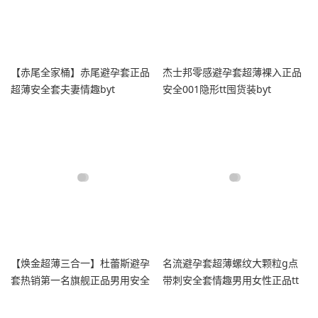
【赤尾全家桶】赤尾避孕套正品
杰士邦零感避孕套超薄裸入正品
超薄安全套夫妻情趣byt
安全001隐形tt囤货装byt
【焕金超薄三合一】杜蕾斯避孕
名流避孕套超薄螺纹大颗粒g点
套热销第一名旗舰正品男用安全
带刺安全套情趣男用女性正品tt