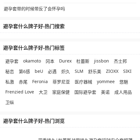
避孕套带的时候带反了会怀孕吗
避孕套什么牌子好-热门搜索
避孕套什么牌子好-热门标签
okamoto
Durex
jissbon
避孕套
冈本
杜蕾斯
杰士邦
beU
SLM
ZIOXX
SIKI
秘恋
第6感
必遇
炽久
舒乐美
Feronia
yommee
私激
赤尾
菲罗尼亚
医疗器械
悠魅
Frenzied Love
大卫
家庭保健
国际避孕套
美诺
成人用品
卫纵
避孕套什么牌子好-热门浏览