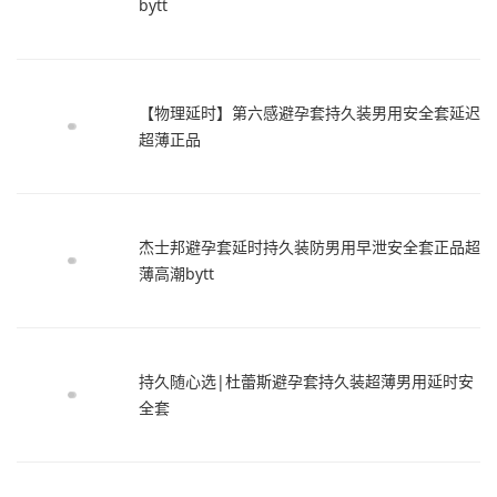
bytt
【物理延时】第六感避孕套持久装男用安全套延迟
超薄正品
杰士邦避孕套延时持久装防男用早泄安全套正品超
薄高潮bytt
持久随心选|杜蕾斯避孕套持久装超薄男用延时安
全套