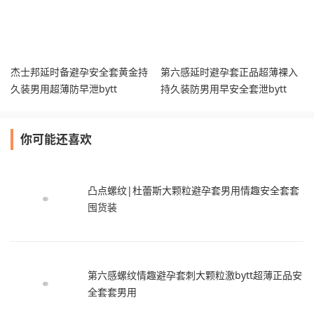
杰士邦延时备避孕安全套黄金持
第六感延时避孕套正品超薄裸入
久装男用超薄防早泄bytt
持久装防男用早安全套泄bytt
你可能还喜欢
凸点螺纹|杜蕾斯大颗粒避孕套男用情趣安全套套
囤货装
第六感螺纹情趣避孕套刺大颗粒激bytt超薄正品安
全套套男用