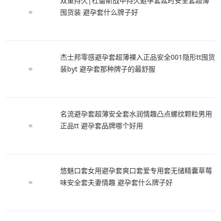
双重持久|杜蕾斯战甲持久避孕套延时安全套超薄
囤货装 避孕套什么牌子好
杰士邦零感避孕套超薄裸入正品安全001隐形tt囤货
装byt 避孕套那种牌子的最舒服
名流避孕套超薄安全套水润情趣凸点螺纹颗粒男用
正品tt 避孕套品牌哪个好用
悠魅口套女用避孕套爽口套爱专用套无储精囊草莓
味安全套夫妻情趣 避孕套什么牌子好