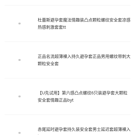
杜蕾斯避孕套魔法情趣装凸点颗粒螺纹安全套凉感
热感刺激套套tt
正品名流超薄裸入持久避孕套正品男用螺纹带刺大
颗粒安全套
【U先试用】第六感凸点螺纹6只装避孕套大颗粒
安全套情趣正品byt
赤尾延时避孕套持久装安全套男士延迟套超薄裸入