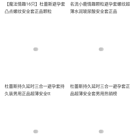
【魔法情趣16只】杜蕾斯避孕套
名流小鹿情趣颗粒避孕套螺纹超
凸点螺纹安全套正品颗粒
薄水润玻尿酸安全套正品
杜蕾斯持久延时三合一避孕套持
杜蕾斯持久延时三合一避孕套正
久装男用正品超薄安全tt
品超薄安全套男用热销榜