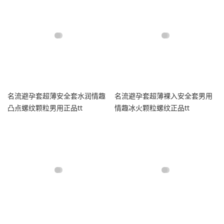
名流避孕套超薄安全套水润情趣
名流避孕套超薄裸入安全套男用
凸点螺纹颗粒男用正品tt
情趣冰火颗粒螺纹正品tt