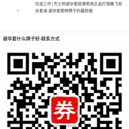
任选三件|杰士邦避孕套超薄男用正品打情趣飞安
全套减 避孕套那种牌子的最舒服
避孕套什么牌子好-联系方式