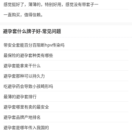
感觉挺好了，薄薄的，特别好用，感觉没有带套子一
一直购买，值得信赖。
避孕套什么牌子好-常见问题
带安全套能百分百阻断hpv传染吗
最保险的避孕套种类有哪些
避孕套能拿来干什么
避孕套那种可以持久力
吃避孕药会导致小孩畸形吗
最薄的避孕套排行
避孕套哪里有卖的最安全
避孕套品牌产地排名
避孕套是哪年传入我国的