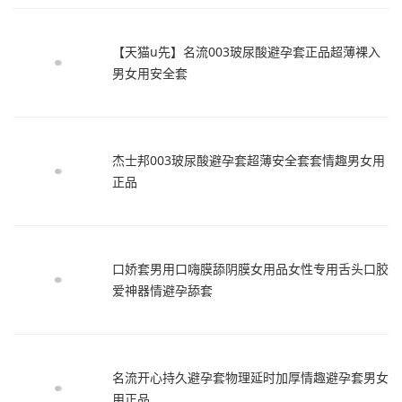
【天猫u先】名流003玻尿酸避孕套正品超薄裸入
男女用安全套
杰士邦003玻尿酸避孕套超薄安全套套情趣男女用
正品
口娇套男用口嗨膜舔阴膜女用品女性专用舌头口胶
爱神器情避孕舔套
名流开心持久避孕套物理延时加厚情趣避孕套男女
用正品