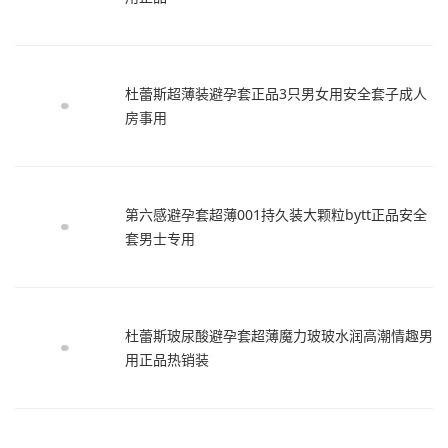
杜蕾斯超薄装避孕套正品3只男女用安全套子成人
房事用
第六感避孕套超薄001持久装大颗粒bytt正品安全
套男士专用
杜蕾斯玻尿酸避孕套超薄魔力玻玻水润高潮情趣男
用正品热销装