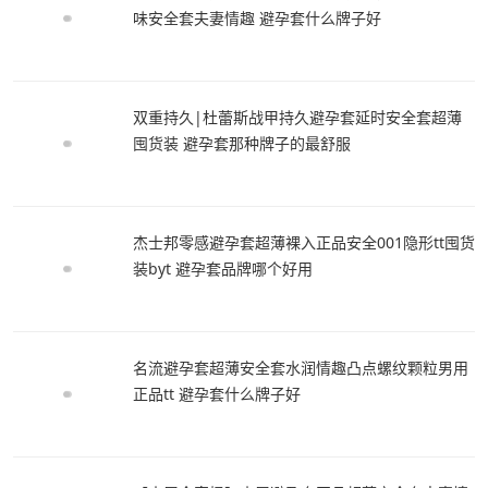
味安全套夫妻情趣 避孕套什么牌子好
双重持久|杜蕾斯战甲持久避孕套延时安全套超薄
囤货装 避孕套那种牌子的最舒服
杰士邦零感避孕套超薄裸入正品安全001隐形tt囤货
装byt 避孕套品牌哪个好用
名流避孕套超薄安全套水润情趣凸点螺纹颗粒男用
正品tt 避孕套什么牌子好