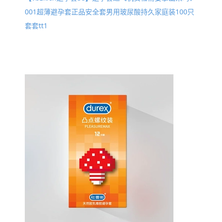
001超薄避孕套正品安全套男用玻尿酸持久家庭装100只
套套tt1