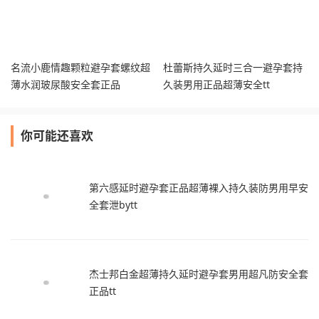
名流小鹿情趣颗粒避孕套螺纹超
杜蕾斯持久延时三合一避孕套持
薄水润玻尿酸安全套正品
久装男用正品超薄安全tt
你可能还喜欢
第六感延时避孕套正品超薄裸入持久装防男用早安
全套泄bytt
杰士邦白金超薄持久延时避孕套男用超凡防安全套
正品tt