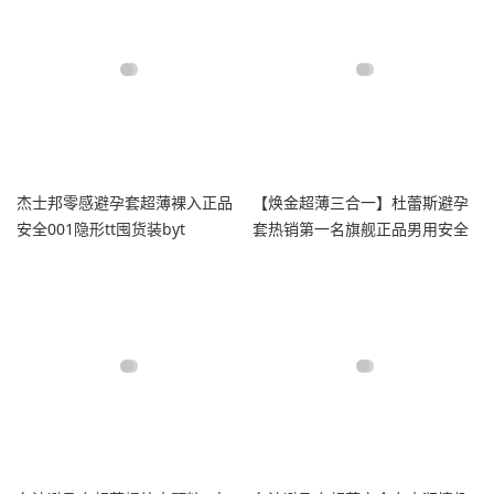
杰士邦零感避孕套超薄裸入正品
【焕金超薄三合一】杜蕾斯避孕
安全001隐形tt囤货装byt
套热销第一名旗舰正品男用安全