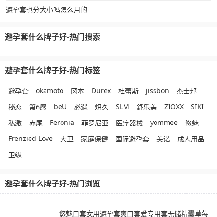
避孕套也分大小吗怎么用的
避孕套什么牌子好-热门搜索
避孕套什么牌子好-热门标签
okamoto
Durex
jissbon
避孕套
冈本
杜蕾斯
杰士邦
beU
SLM
ZIOXX
SIKI
秘恋
第6感
必遇
炽久
舒乐美
Feronia
yommee
私激
赤尾
菲罗尼亚
医疗器械
悠魅
Frenzied Love
大卫
家庭保健
国际避孕套
美诺
成人用品
卫纵
避孕套什么牌子好-热门浏览
悠魅口套女用避孕套爽口套爱专用套无储精囊草莓