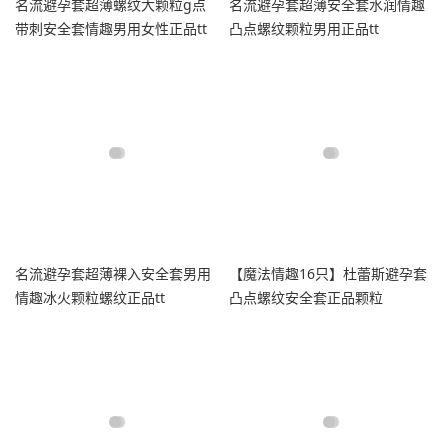
名流避孕套超薄螺纹大颗粒g点
名流避孕套超薄安全套水润情趣
带刺安全套情趣男用女性正品tt
凸点螺纹颗粒男用正品tt
名流避孕套超薄裸入安全套男用
【魔法情趣16只】杜蕾斯避孕套
情趣冰火颗粒螺纹正品tt
凸点螺纹安全套正品颗粒