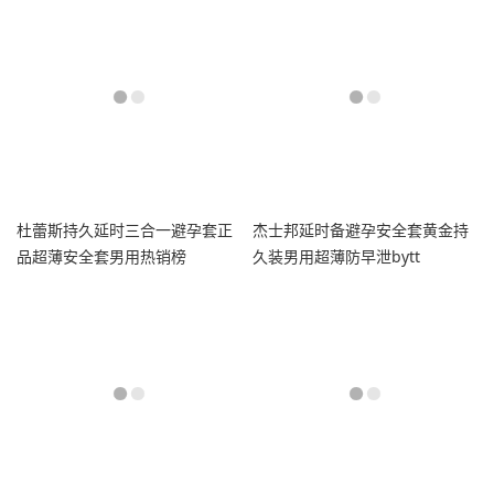
杜蕾斯持久延时三合一避孕套正
杰士邦延时备避孕安全套黄金持
品超薄安全套男用热销榜
久装男用超薄防早泄bytt