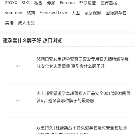
ZIOXX
SIKI
Feronia
私激
赤尾
菲罗尼亚
医疗器械
yommee
Frenzied Love
悠魅
大卫
家庭保健
国际避孕套
美诺
成人用品
避孕套什么牌子好-热门浏览
悠魅口套女用避孕套爽口套爱专用套无储精囊草莓
味安全套夫妻情趣 避孕套什么牌子好
杰士邦零感避孕套超薄裸入正品安全001隐形tt囤货
装byt 避孕套那种牌子的最舒服
双重持久|杜蕾斯战甲持久避孕套延时安全套超薄