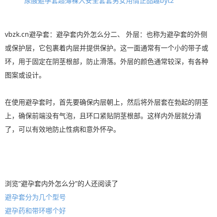
尿酸避孕套超薄裸入安全套套男女用情正品趣byt2
vbzk.cn避孕套：避孕套内外怎么分二、 外层：也称为避孕套的外侧
或保护层，它包裹着内层并提供保护。这一面通常有一个小的带子或
环，用于固定在阴茎根部，防止滑落。外层的颜色通常较深，有各种
图案或设计。
在使用避孕套时，首先要确保内层朝上，然后将外层套在勃起的阴茎
上，确保前端没有气泡，且环口紧贴阴茎根部。这样内外层就分清
了，可以有效地防止性病和意外怀孕。
浏览“避孕套内外怎么分”的人还阅读了
避孕套分为几个型号
避孕药和带环哪个好