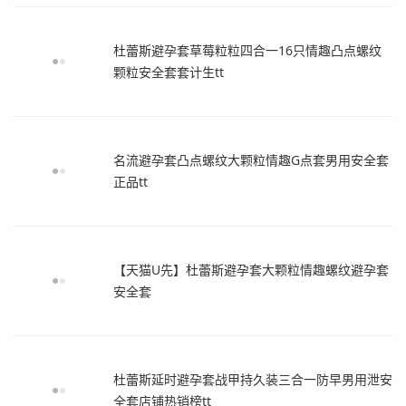
杜蕾斯避孕套草莓粒粒四合一16只情趣凸点螺纹
颗粒安全套套计生tt
名流避孕套凸点螺纹大颗粒情趣G点套男用安全套
正品tt
【天猫U先】杜蕾斯避孕套大颗粒情趣螺纹避孕套
安全套
杜蕾斯延时避孕套战甲持久装三合一防早男用泄安
全套店铺热销榜tt