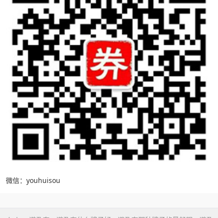
微信：youhuisou