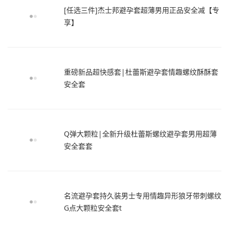
[任选三件]杰士邦避孕套超薄男用正品安全减【专
享】
重磅新品超快感套|杜蕾斯避孕套情趣螺纹酥酥套
安全套
Q弹大颗粒|全新升级杜蕾斯螺纹避孕套男用超薄
安全套套
名流避孕套持久装男士专用情趣异形狼牙带刺螺纹
G点大颗粒安全套t