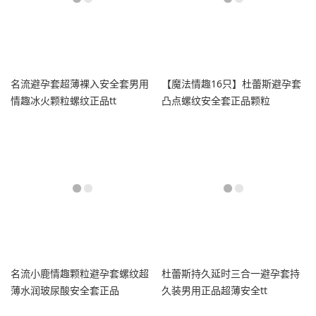
名流避孕套超薄裸入安全套男用
【魔法情趣16只】杜蕾斯避孕套
情趣冰火颗粒螺纹正品tt
凸点螺纹安全套正品颗粒
名流小鹿情趣颗粒避孕套螺纹超
杜蕾斯持久延时三合一避孕套持
薄水润玻尿酸安全套正品
久装男用正品超薄安全tt