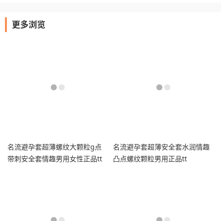
更多浏览
名流避孕套超薄螺纹大颗粒g点
名流避孕套超薄安全套水润情趣
带刺安全套情趣男用女性正品tt
凸点螺纹颗粒男用正品tt