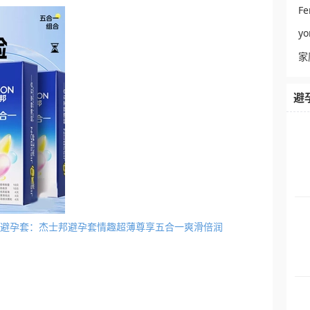
Fe
y
家
避
活不戴避孕套：杰士邦避孕套情趣超薄尊享五合一爽滑倍润