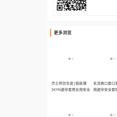
更多浏览
杰士邦仿生皮|极肤薄
名流爽口套口
SKYN避孕套男女用安全
用避孕安全套
套【效期至27年5月】
口角私处无储