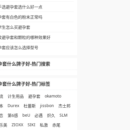
手选避孕套选什么好一点
孕套有白色的粉末正常吗
学生怎么买避孕套
纹避孕套和颗粒的哪种效果好
孕套应该怎么选择型号
孕套什么牌子好-热门搜索
孕套什么牌子好-热门标签
okamoto
流
计生用品
避孕套
Durex
jissbon
本
杜蕾斯
杰士邦
beU
SLM
恋
第6感
必遇
炽久
ZIOXX
SIKI
乐美
私激
赤尾