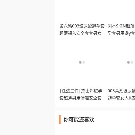
第六感003玻尿酸避孕套
冈本SKIN超
超薄裸入安全套套男女
孕套男用避y
用情正品趣byt
避润套成人byt
|任选三件|杰士邦避孕
003高潮玻尿
套超薄男用情趣安全套
避孕套女人tt
套正品tt减
品byt囤货装
你可能还喜欢