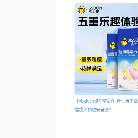
【vbzk.cn避孕套20】行生
螺纹大颗粒安全套2