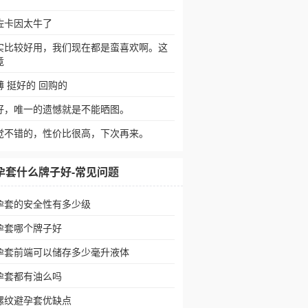
佐卡因太牛了
实比较好用，我们现在都是蛮喜欢啊。这
竟
薄 挺好的 回购的
好，唯一的遗憾就是不能晒图。
觉不错的，性价比很高，下次再来。
孕套什么牌子好-常见问题
孕套的安全性有多少级
孕套哪个牌子好
孕套前端可以储存多少毫升液体
孕套都有油么吗
螺纹避孕套优缺点