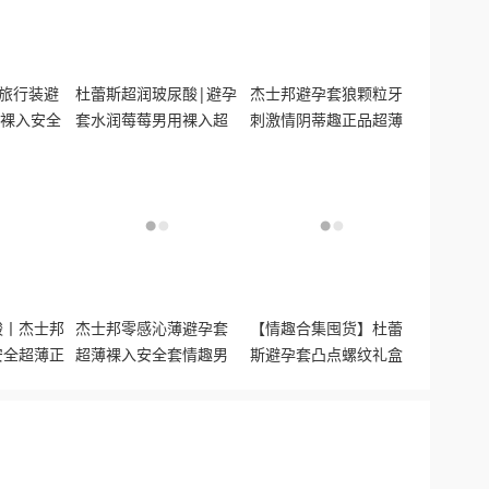
薄旅行装避
杜蕾斯超润玻尿酸|避孕
杰士邦避孕套狼颗粒牙
套裸入安全
套水润莓莓男用裸入超
刺激情阴蒂趣正品超薄
薄水润
安全套男用bytt
酸丨杰士邦
杰士邦零感沁薄避孕套
【情趣合集囤货】杜蕾
安全超薄正
超薄裸入安全套情趣男
斯避孕套凸点螺纹礼盒
用6只*2盒组合装12只
魔力玻玻草莓