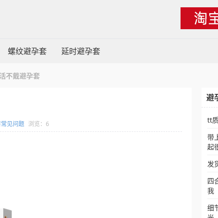
螺纹避孕套
延时避孕套
活不戴避孕套
避
t
套常见问题
浏览：6
带
起
发
四
我
细
光