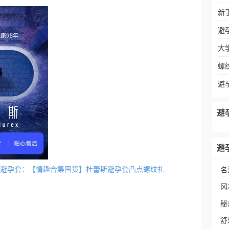
新
避
大
螺
避
避
避
活不戴避孕套：【情趣合集囤货】杜蕾斯避孕套凸点螺纹礼
名
冈
秘
舒