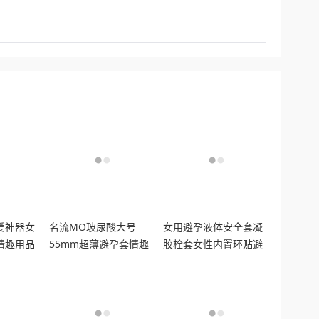
爱神器女
名流MO玻尿酸大号
女用避孕液体安全套凝
情趣用品
55mm超薄避孕套情趣
胶栓套女性内置环贴避
精囊
男女用安全套官网正品
孕液情趣抑菌女士润滑