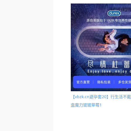
【vbzk.cn避孕套20】行生
盒魔力玻玻草莓1