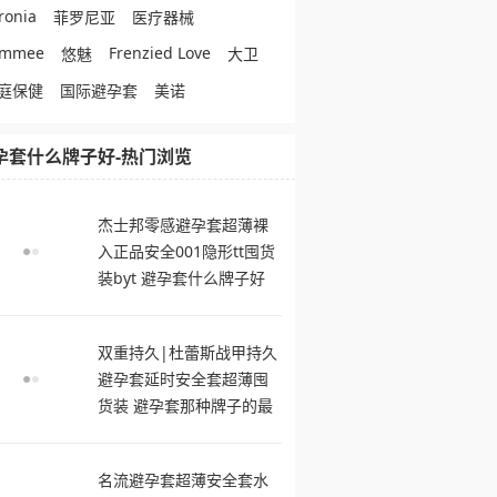
ronia
菲罗尼亚
医疗器械
ommee
Frenzied Love
悠魅
大卫
庭保健
国际避孕套
美诺
孕套什么牌子好-热门浏览
杰士邦零感避孕套超薄裸
入正品安全001隐形tt囤货
装byt 避孕套什么牌子好
双重持久|杜蕾斯战甲持久
避孕套延时安全套超薄囤
货装 避孕套那种牌子的最
舒服
名流避孕套超薄安全套水