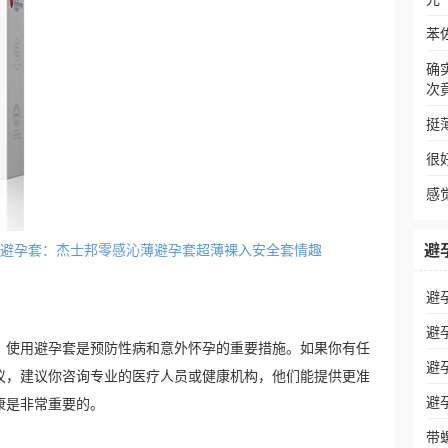
苯
确
次
挺
很
感
避
活不戴避孕套：杰士邦零感沁薄避孕套超薄裸入安全套情趣
避
避
。使用避孕套是预防性病和意外怀孕的重要措施。如果你有任
避
议，建议你咨询专业的医疗人员或健康机构，他们能提供更准
避
康是非常重要的。
带