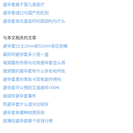
避孕套属于第几类医疗
避孕套进口与国产的区别
避孕套发白是延时的原因吗为什么
与本文相关的文章
避孕套52士2mm和52mm有区别嘛
最好的避孕套多少钱一盒
玻尿酸的作用与功效避孕套怎么用
玻尿酸的避孕套有什么好处和坏处
避孕套里的苯佐卡因有副作用吗
避孕套可以预防艾滋病吗100%
金硕珍避孕套事件
热避孕套什么成分比较好
避孕套有哪种材质好些
超薄的避孕套哪个好排行榜