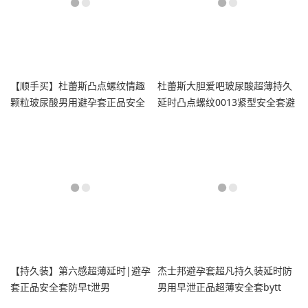
【顺手买】杜蕾斯凸点螺纹情趣
杜蕾斯大胆爱吧玻尿酸超薄持久
颗粒玻尿酸男用避孕套正品安全
延时凸点螺纹0013紧型安全套避
套
孕套
【持久装】第六感超薄延时|避孕
杰士邦避孕套超凡持久装延时防
套正品安全套防早t泄男
男用早泄正品超薄安全套bytt