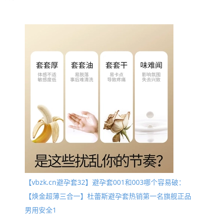
【vbzk.cn避孕套32】避孕套001和003哪个容易破：
【焕金超薄三合一】杜蕾斯避孕套热销第一名旗舰正品
男用安全1