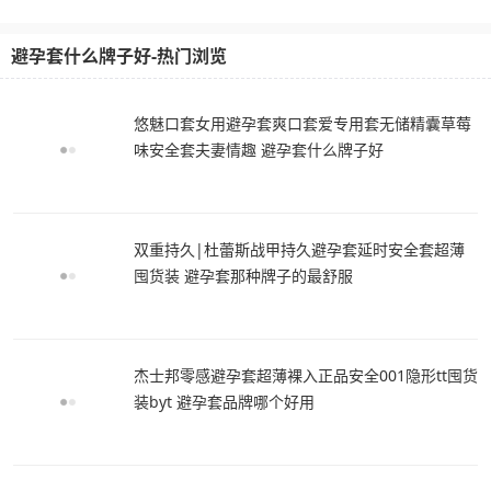
避孕套什么牌子好-热门浏览
悠魅口套女用避孕套爽口套爱专用套无储精囊草莓
味安全套夫妻情趣 避孕套什么牌子好
双重持久|杜蕾斯战甲持久避孕套延时安全套超薄
囤货装 避孕套那种牌子的最舒服
杰士邦零感避孕套超薄裸入正品安全001隐形tt囤货
装byt 避孕套品牌哪个好用