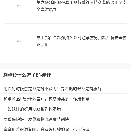
第六感延时避孕套正品超薄裸入持久装防男用早安
全套泄bytt
杰士邦白金超薄持久延时避孕套男用超凡防安全套
正品tt
避孕套什么牌子好-测评
用着的时候感觉都是挺不错呢！弄着的时候都是挺很好
和别的品牌没什么差别，包装种类多，作用都是
一如既往的好用 003系列也不错
隐私保护好，发货和物流速度特别快
套套用着很滋润啊，含有玻尿酸的呢，带上很薄