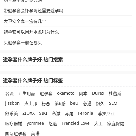
带避孕套会怀孕吗还需要避孕吗
大卫安全套一盒有几个
避孕套可以用开水煮吗为什么
买避孕套一般在哪买
避孕套什么牌子好-热门搜索
避孕套什么牌子好-热门标签
okamoto
Durex
名流
计生用品
避孕套
冈本
杜蕾斯
jissbon
beU
SLM
杰士邦
秘恋
第6感
必遇
炽久
ZIOXX
SIKI
Feronia
舒乐美
私激
赤尾
菲罗尼亚
yommee
Frenzied Love
医疗器械
悠魅
大卫
家庭保健
国际避孕套
美诺