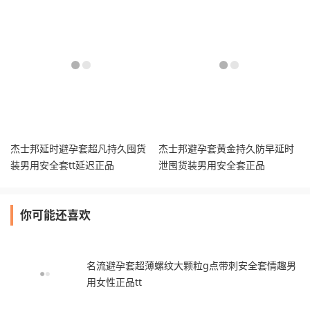
杰士邦延时避孕套超凡持久囤货
杰士邦避孕套黄金持久防早延时
装男用安全套tt延迟正品
泄囤货装男用安全套正品
你可能还喜欢
名流避孕套超薄螺纹大颗粒g点带刺安全套情趣男
用女性正品tt