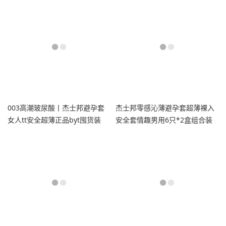
003高潮玻尿酸丨杰士邦避孕套
杰士邦零感沁薄避孕套超薄裸入
女人tt安全超薄正品byt囤货装
安全套情趣男用6只*2盒组合装
12只