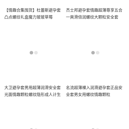
【情趣合集囤货】杜蕾斯避孕套
杰士邦避孕套情趣超薄尊享五合
凸点螺纹礼盒魔力玻玻草莓
一爽滑倍润螺纹大颗粒安全套
大卫避孕套男用超薄润滑安全套
名流超薄裸入润滑避孕套正品安
光面情趣颗粒螺纹隐形成人计生
全套男女用螺纹情趣颗粒
用品