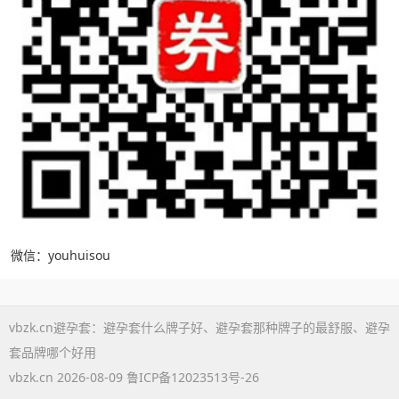
微信：youhuisou
vbzk.cn避孕套：
避孕套什么牌子好
、
避孕套那种牌子的最舒服
、
避孕
套品牌哪个好用
vbzk.cn 2026-08-09
鲁ICP备12023513号-26