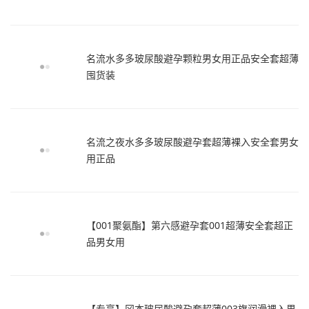
名流水多多玻尿酸避孕颗粒男女用正品安全套超薄
囤货装
名流之夜水多多玻尿酸避孕套超薄裸入安全套男女
用正品
【001聚氨酯】第六感避孕套001超薄安全套超正
品男女用
【专享】冈本玻尿酸避孕套超薄003旗润滑裸入男