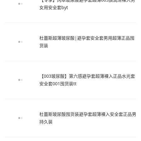
女用安全套byt
杜蕾斯超薄玻尿酸|避孕套安全套男用超薄正品囤
货装
【003玻尿酸】第六感避孕套超薄裸入正品水光套
安全套001囤货装tt
杜蕾斯玻尿酸囤货装避孕套超薄裸入安全套正品男
持久装