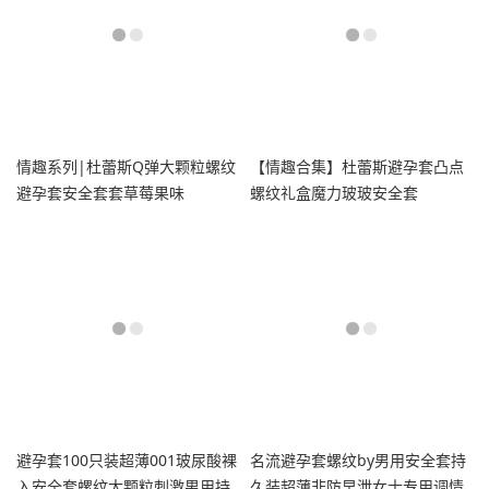
情趣系列|杜蕾斯Q弹大颗粒螺纹
【情趣合集】杜蕾斯避孕套凸点
避孕套安全套套草莓果味
螺纹礼盒魔力玻玻安全套
避孕套100只装超薄001玻尿酸裸
名流避孕套螺纹by男用安全套持
入安全套螺纹大颗粒刺激男用持
久装超薄非防早泄女士专用调情