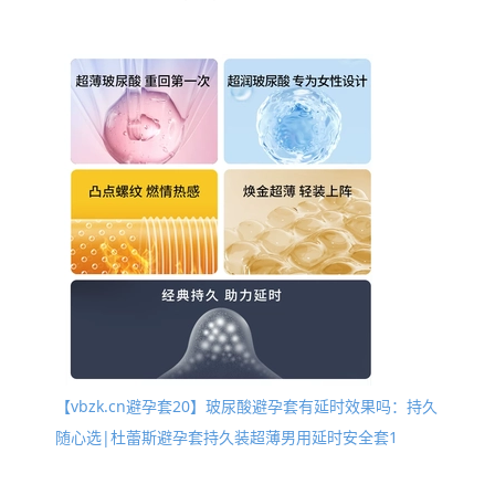
【vbzk.cn避孕套20】玻尿酸避孕套有延时效果吗：持久
随心选|杜蕾斯避孕套持久装超薄男用延时安全套1