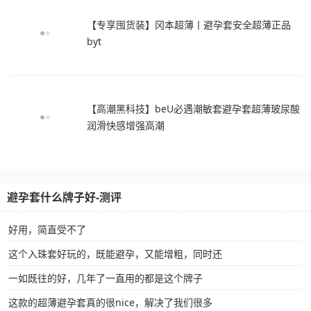
【专享囤货装】冈本超薄丨避孕套安全超薄正品
byt
【高潮黑科技】beU必遇潮敏套避孕套超薄玻尿酸
润滑快感增强高潮
避孕套什么牌子好-测评
好用，简直受不了
这个入珠套好玩的，既能避孕，又能增粗，同时还
一如既往的好，几年了一直用的都是这个牌子
这款的超薄避孕套真的很nice，解决了我们很多