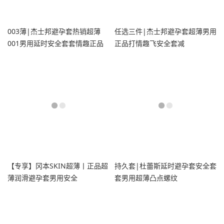
003薄|杰士邦避孕套热销超薄
任选三件|杰士邦避孕套超薄男用
001男用延时安全套套情趣正品
正品打情趣飞安全套减
囤货byt
【专享】冈本SKIN超薄丨正品超
持久套|杜蕾斯延时避孕套安全套
薄润滑避孕套男用安全
套男用超薄凸点螺纹