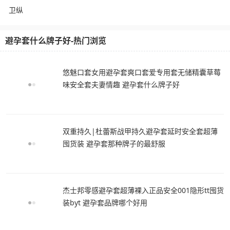
卫纵
避孕套什么牌子好-热门浏览
悠魅口套女用避孕套爽口套爱专用套无储精囊草莓
味安全套夫妻情趣 避孕套什么牌子好
双重持久|杜蕾斯战甲持久避孕套延时安全套超薄
囤货装 避孕套那种牌子的最舒服
杰士邦零感避孕套超薄裸入正品安全001隐形tt囤货
装byt 避孕套品牌哪个好用