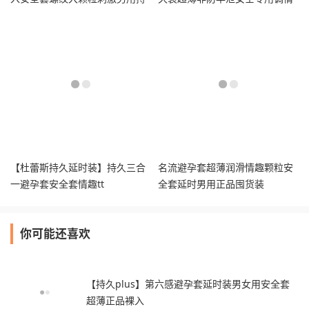
久tt
趣tt
【杜蕾斯持久延时装】持久三合
名流避孕套超薄润滑情趣颗粒安
一避孕套安全套情趣tt
全套延时男用正品囤货装
你可能还喜欢
【持久plus】第六感避孕套延时装男女用安全套
超薄正品裸入