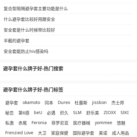
复合型阻隔避孕套主要功能是什么
什么避孕套比较好用跟安全
安全套是什么时候带比较好
半截的避孕套
安全套能防止hiv感染吗
避孕套什么牌子好-热门搜索
避孕套什么牌子好-热门标签
okamoto
Durex
jissbon
避孕套
冈本
杜蕾斯
杰士邦
beU
SLM
ZIOXX
SIKI
秘恋
第6感
必遇
炽久
舒乐美
Feronia
yommee
私激
赤尾
菲罗尼亚
医疗器械
悠魅
Frenzied Love
大卫
家庭保健
国际避孕套
美诺
成人用品