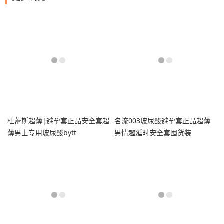
杜蕾斯超薄|避孕套正品安全套超
名流003玻尿酸避孕套正品超薄
薄男士专用玻尿酸bytt
男情趣延时安全套囤货装