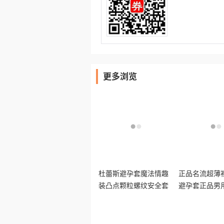
更多浏览
杜蕾斯避孕套魔法情趣
正品名流超薄
装凸点颗粒螺纹安全套
避孕套正品男
凉感热感刺激套套tt
刺大颗粒安全