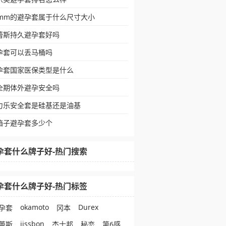
9mm的避孕套属于什么尺寸大小
蕾斯持久避孕套好吗
孕套可以丢马桶吗
孕套国家医保类型是什么
全期体外避孕安全吗
力乐安全套是硅基还是油基
箱子避孕套多少个
孕套什么牌子好-热门搜索
孕套什么牌子好-热门标签
okamoto
Durex
孕套
冈本
jissbon
蕾斯
杰士邦
秘恋
第6感