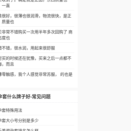
，一直
装很好，很薄也很润滑，物流很快，是正
，质量也
贝非常不错购买一次用半年多次回购了 商
态度也
错不错，很水润，用起来很舒服
时买的时候还在犹豫，买来之后一点都不
悔，而且
薄零触感，我个人感觉非常苏服， 的也是
孕套什么牌子好-常见问题
孕套特殊用法
孕套大小号分别是多少
乐美避孕套排名怎么样