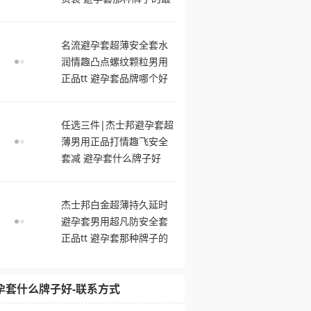
舒服
名流避孕套超薄安全套水
润情趣凸点螺纹颗粒男用
正品tt 避孕套品牌哪个好
用
任选三件|杰士邦避孕套超
薄男用正品打情趣飞安全
套减 避孕套什么牌子好
杰士邦白金超薄持久延时
避孕套男用超凡防安全套
正品tt 避孕套那种牌子的
最舒服
孕套什么牌子好-联系方式