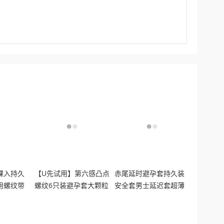
裸入持久
【U先试用】第六感凸点
赤尾延时避孕套持久装
用螺纹带
螺纹6只装避孕套大颗粒
安全套男士延迟套超薄
套
安全套情趣正品byt
裸入bytt