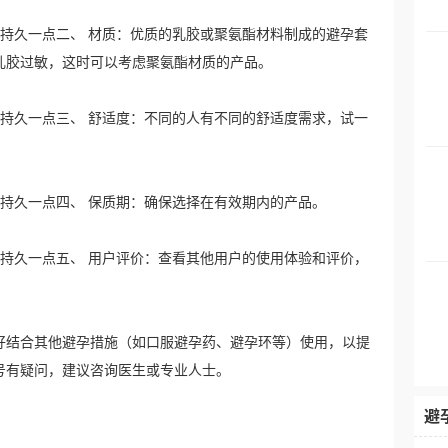
用又持久一点二、 材质：优质的乳胶或聚氨酯材料制成的避孕套
乳胶过敏，这时可以考虑聚氨酯材质的产品。
用又持久一点三、 舒适度：不同的人有不同的舒适度需求，试一
。
用又持久一点四、 保质期：确保选择在有效期内的产品。
用又持久一点五、 用户评价：查看其他用户的使用体验和评价，
好结合其他避孕措施（如口服避孕药、避孕环等）使用，以提
号有疑问，建议咨询医生或专业人士。
避