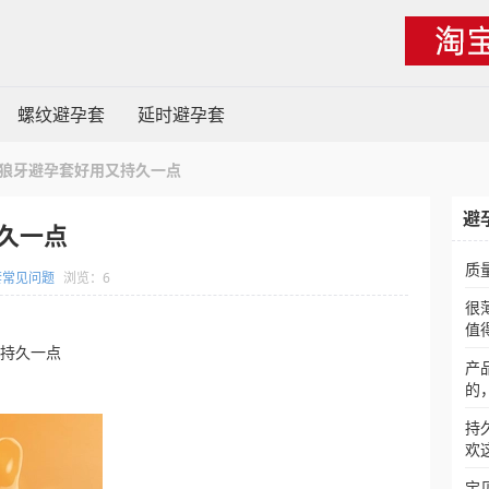
螺纹避孕套
延时避孕套
狼牙避孕套好用又持久一点
避
久一点
质
套常见问题
浏览：6
很
值
又持久一点
产
的
持
欢
宝