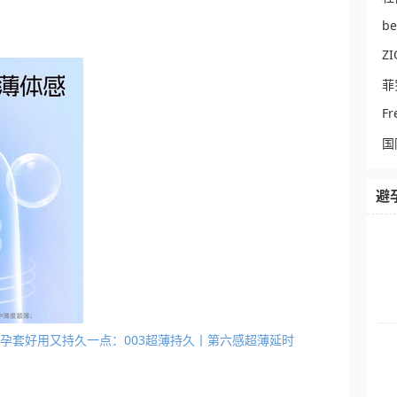
b
ZI
菲
Fr
国
避
狼牙避孕套好用又持久一点：003超薄持久丨第六感超薄延时