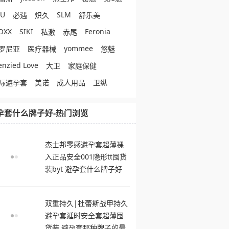
eU
SLM
必遇
炽久
舒乐美
OXX
SIKI
Feronia
私激
赤尾
yommee
罗尼亚
医疗器械
悠魅
enzied Love
大卫
家庭保健
际避孕套
美诺
成人用品
卫纵
孕套什么牌子好-热门浏览
杰士邦零感避孕套超薄裸
入正品安全001隐形tt囤货
装byt 避孕套什么牌子好
双重持久|杜蕾斯战甲持久
避孕套延时安全套超薄囤
货装 避孕套那种牌子的最