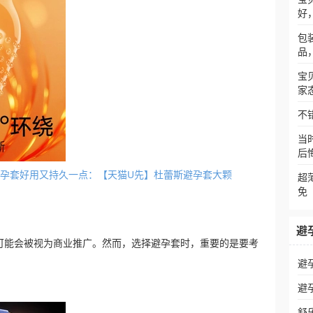
好
包
品
宝
家
不
当
后
狼牙避孕套好用又持久一点：【天猫U先】杜蕾斯避孕套大颗
超
免
避
可能会被视为商业推广。然而，选择避孕套时，重要的是要考
避
避
舒