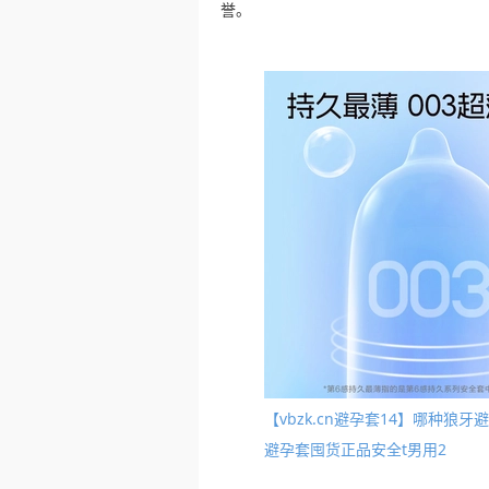
誉。
【vbzk.cn避孕套14】哪种
避孕套囤货正品安全t男用2