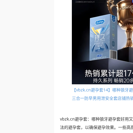
【vbzk.cn避孕套14】哪种
三合一防早男用泄安全套店铺热销榜
vbzk.cn避孕套：哪种狼牙避孕套好
法的避孕套，以确保避孕效果。一些高