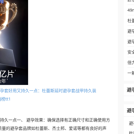
4
杜
避
避
安
倍
一
避
狼牙避孕套好用又持久一点：杜蕾斯延时避孕套战甲持久装
tt1
避
用又持久一点一、 避孕效果：确保选择有正确尺寸和正确使用方
避
质量的避孕套品牌如杜蕾斯、杰士邦、爱诺等都有良好的声
杜