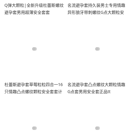
Q弹大颗粒|全新升级杜蕾斯螺纹
名流避孕套持久装男士专用情趣
避孕套男用超薄安全套套
异形狼牙带刺螺纹G点大颗粒安
全套t
杜蕾斯避孕套草莓粒粒四合一16
名流避孕套凸点螺纹大颗粒情趣
只情趣凸点螺纹颗粒安全套套计
G点套男用安全套正品tt
生tt