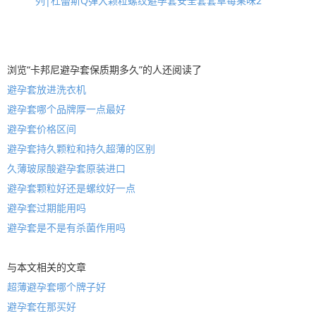
列|杜蕾斯Q弹大颗粒螺纹避孕套安全套套草莓果味2
浏览“卡邦尼避孕套保质期多久”的人还阅读了
避孕套放进洗衣机
避孕套哪个品牌厚一点最好
避孕套价格区间
避孕套持久颗粒和持久超薄的区别
久薄玻尿酸避孕套原装进口
避孕套颗粒好还是螺纹好一点
避孕套过期能用吗
避孕套是不是有杀菌作用吗
与本文相关的文章
超薄避孕套哪个牌子好
避孕套在那买好