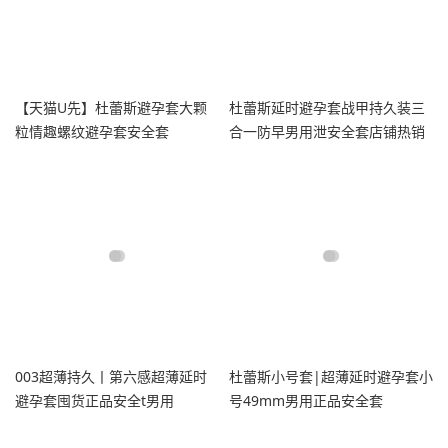
【天猫U先】杜蕾斯避孕套大颗
杜蕾斯延时避孕套战甲持久装三
粒情趣螺纹避孕套安全套
合一防早男用泄安全套店铺热销
榜tt
003超薄持久丨第六感超薄延时
杜蕾斯小号套|超薄延时避孕套小
避孕套囤货正品安全t男用
号49mm男用正品安全套