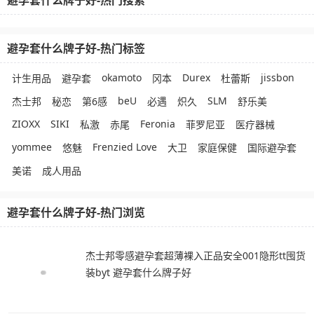
避孕套什么牌子好-热门搜索
避孕套什么牌子好-热门标签
okamoto
Durex
jissbon
计生用品
避孕套
冈本
杜蕾斯
beU
SLM
杰士邦
秘恋
第6感
必遇
炽久
舒乐美
ZIOXX
SIKI
Feronia
私激
赤尾
菲罗尼亚
医疗器械
yommee
Frenzied Love
悠魅
大卫
家庭保健
国际避孕套
美诺
成人用品
避孕套什么牌子好-热门浏览
杰士邦零感避孕套超薄裸入正品安全001隐形tt囤货
装byt 避孕套什么牌子好