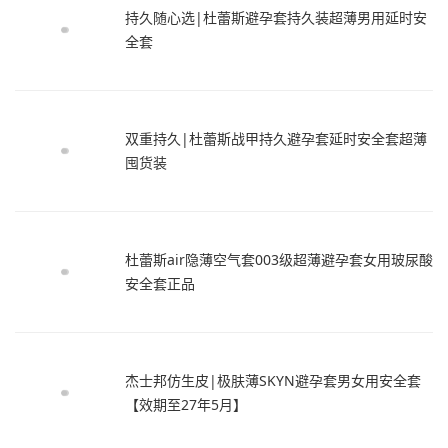
持久随心选|杜蕾斯避孕套持久装超薄男用延时安
全套
双重持久|杜蕾斯战甲持久避孕套延时安全套超薄
囤货装
杜蕾斯air隐薄空气套003级超薄避孕套女用玻尿酸
安全套正品
杰士邦仿生皮|极肤薄SKYN避孕套男女用安全套
【效期至27年5月】