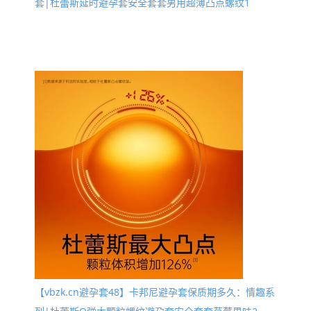
套|杜蕾斯延时避孕套安全套套男用超薄凸点螺纹1
【vbzk.cn避孕套48】卡邦尼避孕套保质期多久：情趣系