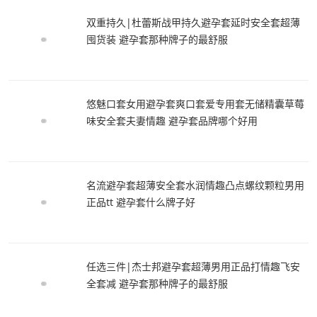
双重持久|杜蕾斯战甲持久避孕套延时安全套超薄
囤货装 避孕套那种牌子的最舒服
悠魅口套女用避孕套爽口套爱专用套无储精囊草莓
味安全套夫妻情趣 避孕套品牌哪个好用
名流避孕套超薄安全套水润情趣凸点螺纹颗粒男用
正品tt 避孕套什么牌子好
任选三件|杰士邦避孕套超薄男用正品打情趣飞安
全套减 避孕套那种牌子的最舒服