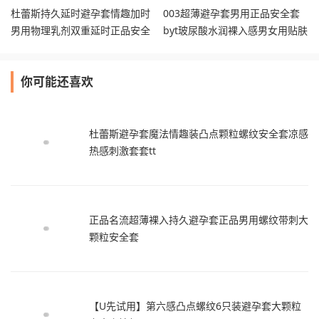
杜蕾斯持久延时避孕套情趣加时
003超薄避孕套男用正品安全套
男用物理乳剂双重延时正品安全
byt玻尿酸水润裸入感男女用贴肤
套
30只
你可能还喜欢
杜蕾斯避孕套魔法情趣装凸点颗粒螺纹安全套凉感
热感刺激套套tt
正品名流超薄裸入持久避孕套正品男用螺纹带刺大
颗粒安全套
【U先试用】第六感凸点螺纹6只装避孕套大颗粒