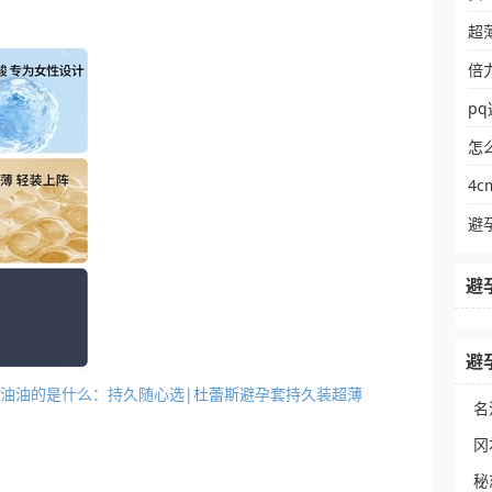
超
倍
p
怎
4
避
避
避
套外面油油的是什么：持久随心选|杜蕾斯避孕套持久装超薄
名
冈
秘