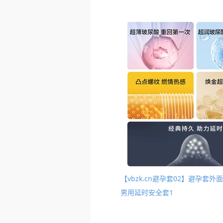
【vbzk.cn避孕套02】避孕
男用延时安全套1