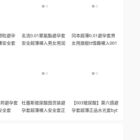
颗粒避孕
名流0.01聚氨酯避孕套
冈本超薄0.01避孕套男
薄安全套
安全超薄裸入男女用润
女用旗舰tt情趣裸入001
滑情趣正品
隐形安全套套
士邦避孕套
杜蕾斯玻尿酸囤货装避
【003玻尿酸】第六感避
安全套
孕套超薄裸入安全套正
孕套超薄正品水光套byt
品男用情趣
安全套001囤货装tt