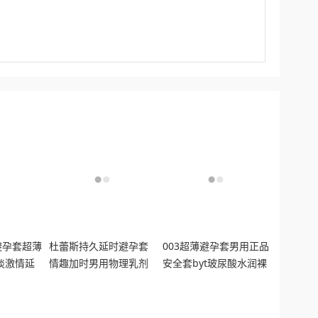
避孕套超薄
杜蕾斯持久延时避孕套
003超薄避孕套男用正品
淡激情延
情趣加时男用物理乳剂
安全套byt玻尿酸水润裸
滑l码
双重延时正品安全套
入感男女用贴肤30只