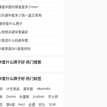
薄避孕套的厚度是多少mm
力乐避孕套多少钱一盒正常用
q避孕套什么牌子
么悄悄买避孕套最好
cm宽选什么码避孕套
孕套厚度001是真的吗
孕套什么牌子好-热门搜索
孕套什么牌子好-热门标签
okamoto
流
计生用品
避孕套
Durex
jissbon
本
杜蕾斯
杰士邦
beU
SLM
恋
第6感
必遇
炽久