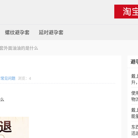
螺纹避孕套
延时避孕套
套外面油油的是什么
避
戴
套常见问题
浏览：4
升
使
物
什么
戴
能
东
迅