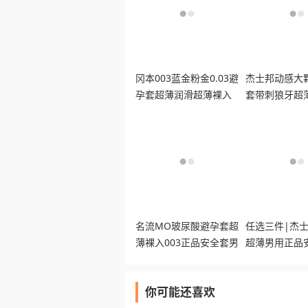
冈本003蓝金粉金0.03避
杰士邦动感大
孕套超薄润滑超薄裸入
套带刺狼牙超
男女用安全套tt
男女用正品
名流MO玻尿酸避孕套超
任选三件|杰
薄裸入003正品安全套男
超薄男用正品
女用byt
【专享】
你可能还喜欢