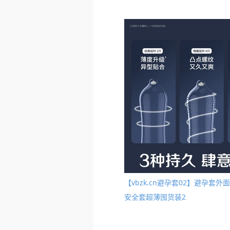
【vbzk.cn避孕套02】避孕
安全套超薄囤货装2