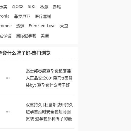
ZIOXX
SIKI
乐美
私激
赤尾
ronia
菲罗尼亚
医疗器械
ommee
Frenzied Love
悠魅
大卫
庭保健
国际避孕套
美诺
孕套什么牌子好-热门浏览
杰士邦零感避孕套超薄裸
入正品安全001隐形tt囤货
装byt 避孕套什么牌子好
双重持久|杜蕾斯战甲持久
避孕套延时安全套超薄囤
货装 避孕套那种牌子的最
舒服