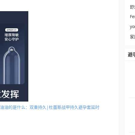
舒
Fe
y
家
避
套外面油油的是什么：双重持久|杜蕾斯战甲持久避孕套延时