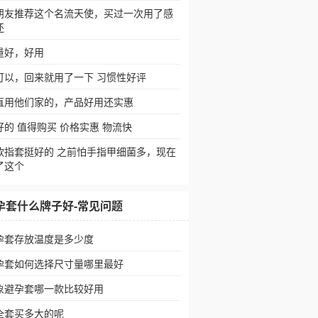
朋友推荐这个名流天使，买过一次用了感
还
量好，好用
可以，回来就用了一下 习惯性好评
直用他们家的，产品好用还实惠
好的 值得购买 价格实惠 物流快
款指套挺好的 之前怕手指甲细菌多，现在
了这个
孕套什么牌子好-常见问题
孕套存放温度是多少度
孕套如何选择尺寸量哪里最好
象避孕套哪一款比较好用
全套买多大的呢