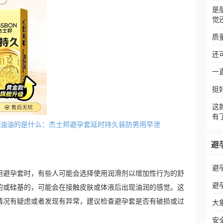
是
觉
质
还
一
挺
这
有
套外面油油的是什么：杰士邦避孕套延时持久装防男用早泄
避
避
用避孕套时，有些人可能会选择使用润滑剂以增加性行为的舒
避
的或硅基的，可能会在接触皮肤或体液后出现油润的感觉。这
情况有疑虑或者发现有异常，建议检查避孕套是否有破损或过
大
安