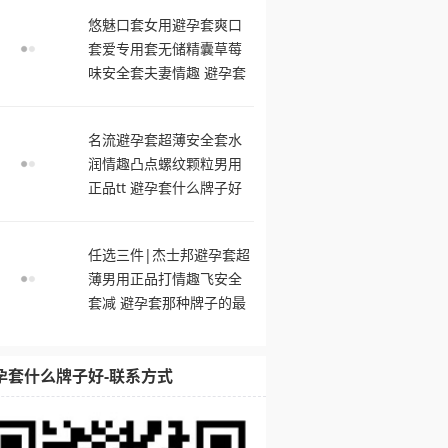
悠魅口套女用避孕套爽口
套爱专用套无储精囊草莓
味安全套夫妻情趣 避孕套
品牌哪个好用
名流避孕套超薄安全套水
润情趣凸点螺纹颗粒男用
正品tt 避孕套什么牌子好
任选三件|杰士邦避孕套超
薄男用正品打情趣飞安全
套减 避孕套那种牌子的最
舒服
孕套什么牌子好-联系方式