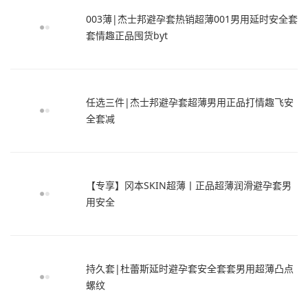
003薄|杰士邦避孕套热销超薄001男用延时安全套
套情趣正品囤货byt
任选三件|杰士邦避孕套超薄男用正品打情趣飞安
全套减
【专享】冈本SKIN超薄丨正品超薄润滑避孕套男
用安全
持久套|杜蕾斯延时避孕套安全套套男用超薄凸点
螺纹