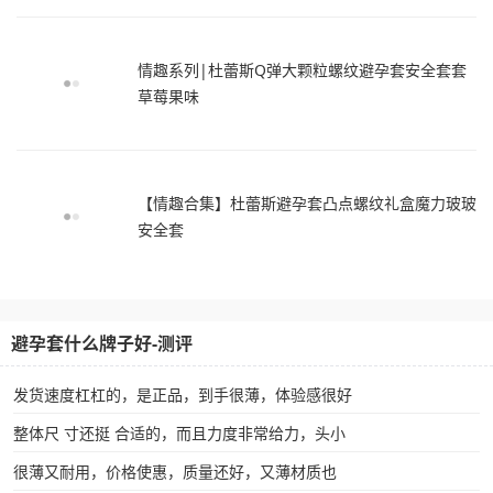
情趣系列|杜蕾斯Q弹大颗粒螺纹避孕套安全套套
草莓果味
【情趣合集】杜蕾斯避孕套凸点螺纹礼盒魔力玻玻
安全套
避孕套什么牌子好-测评
发货速度杠杠的，是正品，到手很薄，体验感很好
整体尺 寸还挺 合适的，而且力度非常给力，头小
很薄又耐用，价格使惠，质量还好，又薄材质也