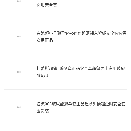
女用安全套
名流超小号避孕套45mm超薄裸入紧绷安全套套男
女用正品
杜蕾斯超薄|避孕套正品安全套超薄男士专用玻尿
酸bytt
名流003玻尿酸避孕套正品超薄男情趣延时安全套
囤货装