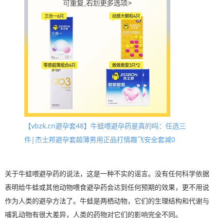
【vbzk.cn避孕套48】牛蛙喂避孕药是真的吗：任选三
件|杰士邦避孕套超薄男用正品打情趣飞安全套减0
关于牛蛙喂避孕药的说法，这是一种不实的谣言。没有任何科学依据
表明给牛蛙或其他动物喂食避孕药会达到任何预期的效果，更不用说
作为人类的避孕方法了。牛蛙是两栖动物，它们的生理结构和代谢与
哺乳动物有很大差异，人类的药物对它们的影响完全不同。