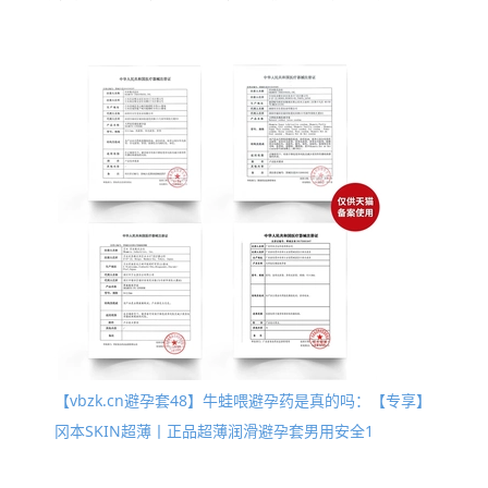
【vbzk.cn避孕套48】牛蛙喂避孕药是真的吗：【专享】
冈本SKIN超薄丨正品超薄润滑避孕套男用安全1