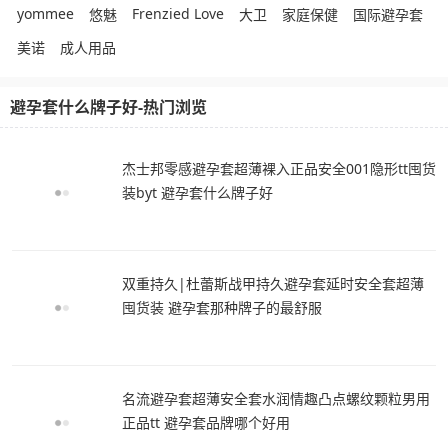
yommee
Frenzied Love
悠魅
大卫
家庭保健
国际避孕套
美诺
成人用品
避孕套什么牌子好-热门浏览
杰士邦零感避孕套超薄裸入正品安全001隐形tt囤货
装byt 避孕套什么牌子好
双重持久|杜蕾斯战甲持久避孕套延时安全套超薄
囤货装 避孕套那种牌子的最舒服
名流避孕套超薄安全套水润情趣凸点螺纹颗粒男用
正品tt 避孕套品牌哪个好用