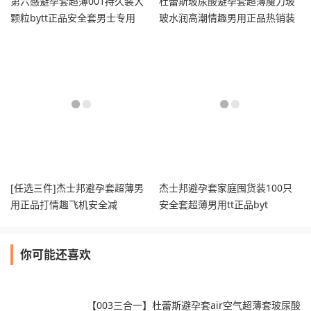
第六感避孕套超薄001持久装大
杜蕾斯玻尿酸避孕套超薄魔力玻
颗粒bytt正品安全套男士专用
玻水润高潮情趣男用正品热销装
[任选三件]杰士邦避孕套超薄男
杰士邦避孕套家庭囤货装100只
用正品打情趣飞机安全减
安全套超薄男用tt正品byt
你可能还喜欢
【003三合一】杜蕾斯避孕套air空气超薄套玻尿酸