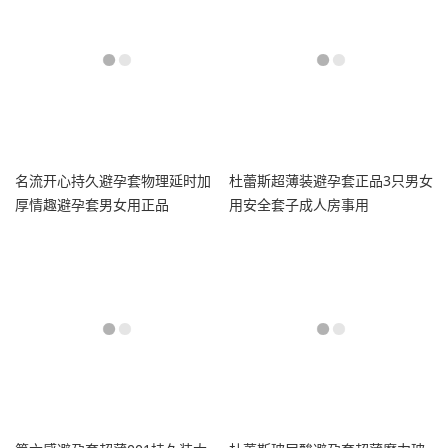
名流开心持久避孕套物理延时加
杜蕾斯超薄装避孕套正品3只男女
厚情趣避孕套男女用正品
用安全套子成人房事用