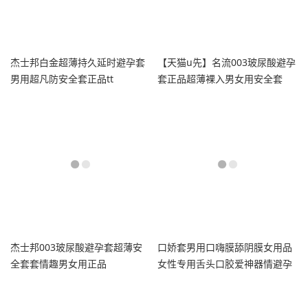
杰士邦白金超薄持久延时避孕套
【天猫u先】名流003玻尿酸避孕
男用超凡防安全套正品tt
套正品超薄裸入男女用安全套
杰士邦003玻尿酸避孕套超薄安
口娇套男用口嗨膜舔阴膜女用品
全套套情趣男女用正品
女性专用舌头口胶爱神器情避孕
舔套