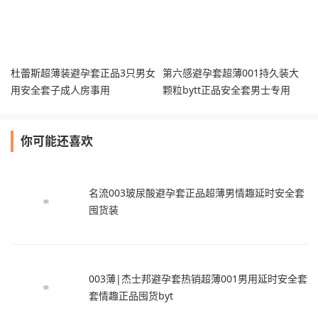
杜蕾斯超薄装避孕套正品3只男女
第六感避孕套超薄001持久装大
用安全套子成人房事用
颗粒bytt正品安全套男士专用
你可能还喜欢
名流003玻尿酸避孕套正品超薄男情趣延时安全套
囤货装
003薄|杰士邦避孕套热销超薄001男用延时安全套
套情趣正品囤货byt