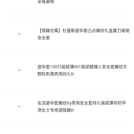
草莓果味
【情趣合集】杜蕾斯避孕套凸点螺纹礼盒魔力玻玻
安全套
避孕套100只装超薄001玻尿酸裸入安全套螺纹大
颗粒刺激男用持久tt
名流避孕套螺纹by男用安全套持久装超薄非防早
泄女士专用调情趣tt