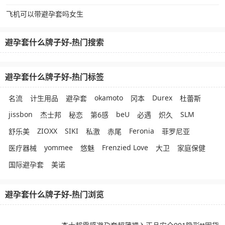
飞机可以带避孕套吗女生
避孕套什么牌子好-热门搜索
避孕套什么牌子好-热门标签
okamoto
Durex
名流
计生用品
避孕套
冈本
杜蕾斯
jissbon
beU
SLM
杰士邦
秘恋
第6感
必遇
炽久
ZIOXX
SIKI
Feronia
舒乐美
私激
赤尾
菲罗尼亚
yommee
Frenzied Love
医疗器械
悠魅
大卫
家庭保健
国际避孕套
美诺
避孕套什么牌子好-热门浏览