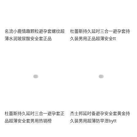
名流小鹿情趣颗粒避孕套螺纹超
杜蕾斯持久延时三合一避孕套持
薄水润玻尿酸安全套正品
久装男用正品超薄安全tt
杜蕾斯持久延时三合一避孕套正
杰士邦延时备避孕安全套黄金持
品超薄安全套男用热销榜
久装男用超薄防早泄bytt