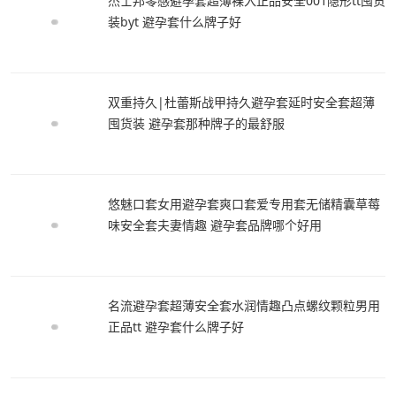
杰士邦零感避孕套超薄裸入正品安全001隐形tt囤货
装byt 避孕套什么牌子好
双重持久|杜蕾斯战甲持久避孕套延时安全套超薄
囤货装 避孕套那种牌子的最舒服
悠魅口套女用避孕套爽口套爱专用套无储精囊草莓
味安全套夫妻情趣 避孕套品牌哪个好用
名流避孕套超薄安全套水润情趣凸点螺纹颗粒男用
正品tt 避孕套什么牌子好