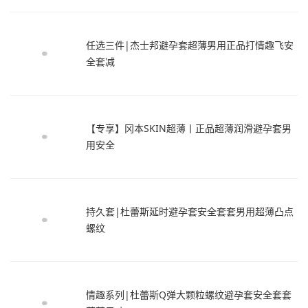
任选三件|杰士邦避孕套超薄男用正品打情趣飞安
全套减
【专享】冈本SKIN超薄丨正品超薄润滑避孕套男
用安全
持久套|杜蕾斯延时避孕套安全套套男用超薄凸点
螺纹
情趣系列|杜蕾斯Q弹大颗粒螺纹避孕套安全套套