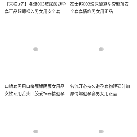
【天猫u先】名流003玻尿酸避孕
杰士邦003玻尿酸避孕套超薄安
套正品超薄裸入男女用安全套
全套套情趣男女用正品
口娇套男用口嗨膜舔阴膜女用品
名流开心持久避孕套物理延时加
女性专用舌头口胶爱神器情避孕
厚情趣避孕套男女用正品
舔套