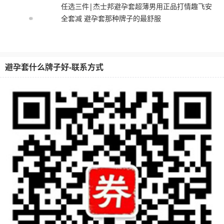
任选三件|杰士邦避孕套超薄男用正品打情趣飞安
全套减 避孕套那种牌子的最舒服
避孕套什么牌子好-联系方式