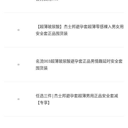
【超薄玻尿酸】杰士邦避孕套超薄零感裸入男女用
安全套正品囤货装
名流003超薄玻尿酸避孕套正品男情趣延时安全套
囤货装
任选三件|杰士邦避孕套超薄男用正品安全套减
【专享】