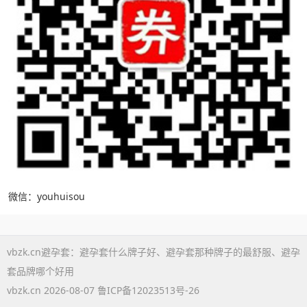
微信：youhuisou
vbzk.cn避孕套：
避孕套什么牌子好
、
避孕套那种牌子的最舒服
、
避孕
套品牌哪个好用
vbzk.cn 2026-08-07
鲁ICP备12023513号-26