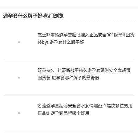
避孕套什么牌子好-热门浏览
杰士邦零感避孕套超薄裸入正品安全001隐形tt囤货
装byt 避孕套什么牌子好
双重持久|杜蕾斯战甲持久避孕套延时安全套超薄
囤货装 避孕套那种牌子的最舒服
名流避孕套超薄安全套水润情趣凸点螺纹颗粒男用
正品tt 避孕套品牌哪个好用