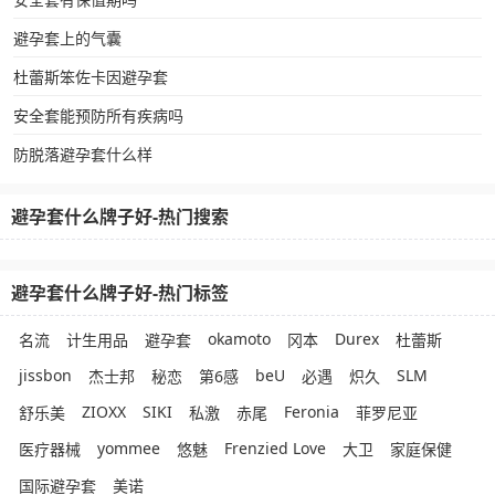
避孕套上的气囊
杜蕾斯笨佐卡因避孕套
安全套能预防所有疾病吗
防脱落避孕套什么样
避孕套什么牌子好-热门搜索
避孕套什么牌子好-热门标签
okamoto
Durex
名流
计生用品
避孕套
冈本
杜蕾斯
jissbon
beU
SLM
杰士邦
秘恋
第6感
必遇
炽久
ZIOXX
SIKI
Feronia
舒乐美
私激
赤尾
菲罗尼亚
yommee
Frenzied Love
医疗器械
悠魅
大卫
家庭保健
国际避孕套
美诺