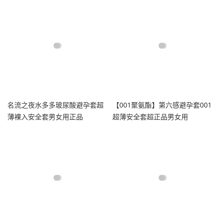
名流之夜水多多玻尿酸避孕套超
【001聚氨酯】第六感避孕套001
薄裸入安全套男女用正品
超薄安全套超正品男女用