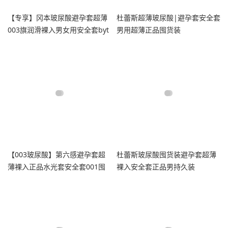
【专享】冈本玻尿酸避孕套超薄
杜蕾斯超薄玻尿酸|避孕套安全套
003旗润滑裸入男女用安全套byt
男用超薄正品囤货装
【003玻尿酸】第六感避孕套超
杜蕾斯玻尿酸囤货装避孕套超薄
薄裸入正品水光套安全套001囤
裸入安全套正品男持久装
货装tt