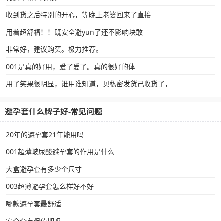
收到货之后特别的开心，等晚上老婆回来了直接
用着超舒福！！既安全避yun了还不影响块敢
非常好，建议购买。极力推荐。
001是真的好用，爱了爱了。真的很好的体
用了笑果很明显，谁用谁知道，贝私密发货己收货了，
避孕套什么牌子好-常见问题
20年的避孕套21年能用吗
001超薄玻尿酸避孕套的作用是什么
大盒避孕套有多少个尺寸
003超薄避孕套怎么样好不好
哪款避孕套最舒适
安全套有保值期吗