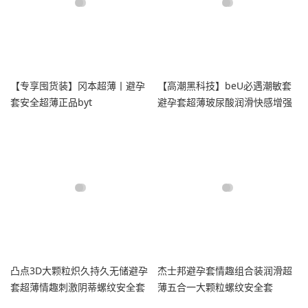
【专享囤货装】冈本超薄丨避孕
【高潮黑科技】beU必遇潮敏套
套安全超薄正品byt
避孕套超薄玻尿酸润滑快感增强
高潮
凸点3D大颗粒炽久持久无储避孕
杰士邦避孕套情趣组合装润滑超
套超薄情趣刺激阴蒂螺纹安全套
薄五合一大颗粒螺纹安全套
水润